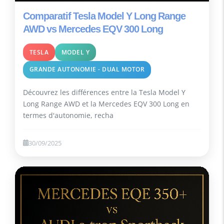
Comparatif Tesla Model Y Long Range
AWD vs Mercedes EQV 300 Long
TESLA
MODEL Y
GRANDE AUTONOMIE - DUAL MOTOR
Découvrez les différences entre la Tesla Model Y
Long Range AWD et la Mercedes EQV 300 Long en
termes d'autonomie, recha
30/09/2025