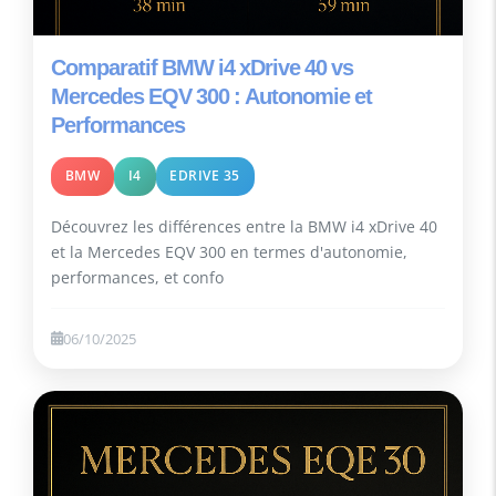
Comparatif BMW i4 xDrive 40 vs
Mercedes EQV 300 : Autonomie et
Performances
BMW
I4
EDRIVE 35
Découvrez les différences entre la BMW i4 xDrive 40
et la Mercedes EQV 300 en termes d'autonomie,
performances, et confo
06/10/2025