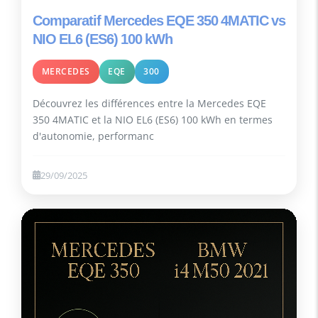
Comparatif Mercedes EQE 350 4MATIC vs
NIO EL6 (ES6) 100 kWh
MERCEDES
EQE
300
Découvrez les différences entre la Mercedes EQE
350 4MATIC et la NIO EL6 (ES6) 100 kWh en termes
d'autonomie, performanc
29/09/2025