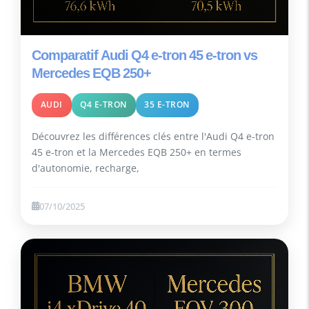
Comparatif Audi Q4 e-tron 45 e-tron vs
Mercedes EQB 250+
AUDI
Q4 E-TRON
35 E-TRON
Découvrez les différences clés entre l'Audi Q4 e-tron
45 e-tron et la Mercedes EQB 250+ en termes
d'autonomie, recharge,
07/10/2025