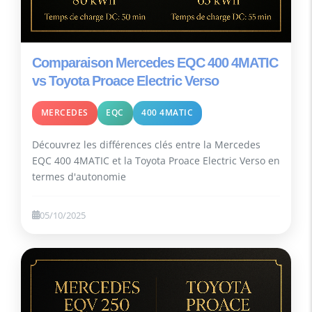
Comparaison Mercedes EQC 400 4MATIC
vs Toyota Proace Electric Verso
MERCEDES
EQC
400 4MATIC
Découvrez les différences clés entre la Mercedes
EQC 400 4MATIC et la Toyota Proace Electric Verso en
termes d'autonomie
05/10/2025