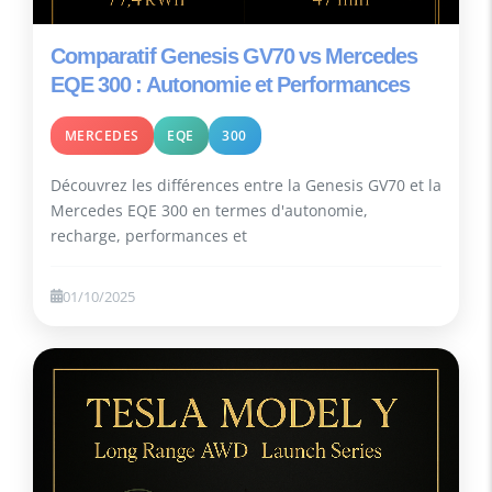
Comparatif Genesis GV70 vs Mercedes
EQE 300 : Autonomie et Performances
MERCEDES
EQE
300
Découvrez les différences entre la Genesis GV70 et la
Mercedes EQE 300 en termes d'autonomie,
recharge, performances et
01/10/2025