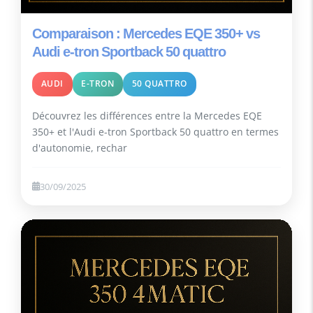
Comparaison : Mercedes EQE 350+ vs
Audi e-tron Sportback 50 quattro
AUDI
E-TRON
50 QUATTRO
Découvrez les différences entre la Mercedes EQE
350+ et l'Audi e-tron Sportback 50 quattro en termes
d'autonomie, rechar
30/09/2025