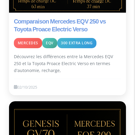
Comparaison Mercedes EQV 250 vs
Toyota Proace Electric Verso
MERCEDES
EQV
300 EXTRA LONG
Découvrez les différences entre la Mercedes EQV
250 et la Toyota Proace Electric Verso en termes
d'autonomie, recharge,
02/10/2025