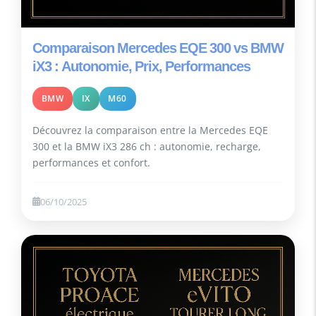
Comparaison Mercedes EQE 300 vs BMW
iX3 : Autonomie, Prix, Performances
BMW
IX
M60
Découvrez la comparaison entre la Mercedes EQE
300 et la BMW iX3 286 ch : autonomie, recharge,
performances et confort.
06/10/2025