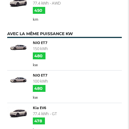
77.4 kWh - AWD
450
km
AVEC LA MÊME PUISSANCE KW
NIO ET7
150 kWh
480
kw
NIO ET7
100 kWh
480
kw
Kia EV6
77.4 kWh - GT
478