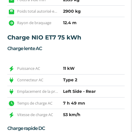
Poids total autorisé en charge
2900 kg
Rayon de braquage
12.4 m
Charge NIO ET7 75 kWh
Charge lente AC
Puissance AC
11 kW
Connecteur AC
Type 2
Emplacement de la prise AC
Left Side - Rear
Temps de charge AC
7 h 49 mn
Vitesse de charge AC
53 km/h
Charge rapide DC