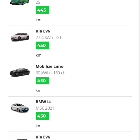
2S
445
km
Kia EV6
77.4 kWh - GT
450
km
Mobilize Limo
60 kWh - 150 ch
450
km
BMW i4
M50 2021
450
km
Kia EV6