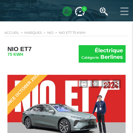
0
ACCUEIL
>
MARQUES
>
NIO
>
NIO ET7 75 KWH
NIO ET7
Électrique
75 KWH
Berlines
Catégorie
SINCE OCTOBER 2022