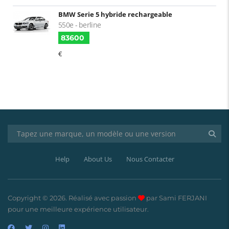
BMW Serie 5 hybride rechargeable
550e - berline
83600
€
Help
About Us
Nous Contacter
Copyright © 2026. Réalisé avec passion
par Sami FERJANI
pour une meilleure expérience utilisateur.