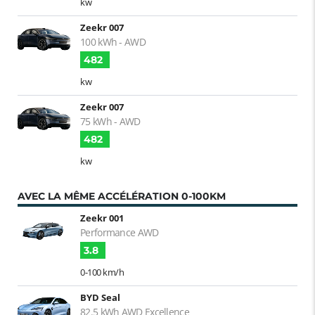
kw
Zeekr 007
100 kWh - AWD
482
kw
Zeekr 007
75 kWh - AWD
482
kw
AVEC LA MÊME ACCÉLÉRATION 0-100KM
Zeekr 001
Performance AWD
3.8
0-100 km/h
BYD Seal
82.5 kWh AWD Excellence