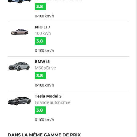
3.8
0-100 km/h
NIO ET7
100 kWh
3.8
0-100 km/h
BMW i5
M60 xDrive
3.8
0-100 km/h
Tesla Model S
Grande autonomie
3.8
0-100 km/h
DANS LA MÊME GAMME DE PRIX