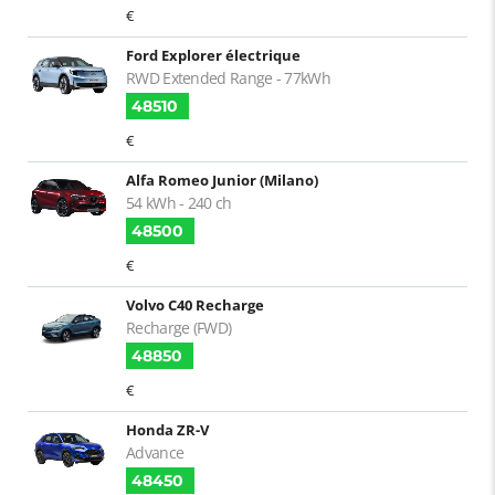
€
Ford Explorer électrique
RWD Extended Range - 77kWh
48510
€
Alfa Romeo Junior (Milano)
54 kWh - 240 ch
48500
€
Volvo C40 Recharge
Recharge (FWD)
48850
€
Honda ZR-V
Advance
48450