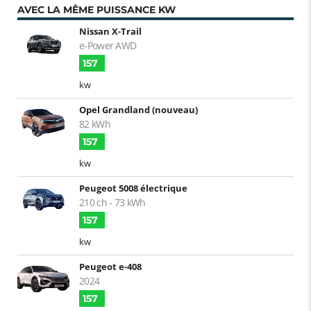
AVEC LA MÊME PUISSANCE KW
Nissan X-Trail
e-Power AWD
157
kw
Opel Grandland (nouveau)
82 kWh
157
kw
Peugeot 5008 électrique
210 ch - 73 kWh
157
kw
Peugeot e-408
2024
157