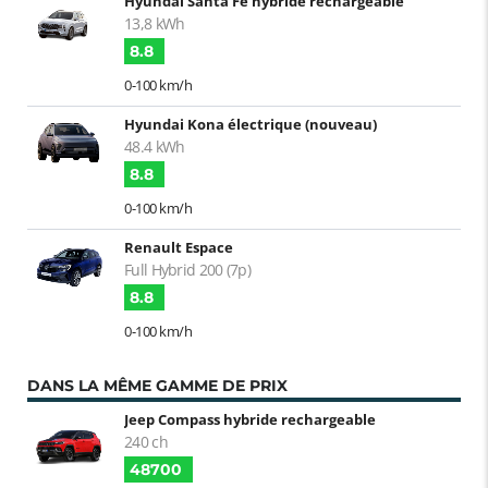
Hyundai Santa Fe hybride rechargeable
13,8 kWh
8.8
0-100 km/h
Hyundai Kona électrique (nouveau)
48.4 kWh
8.8
0-100 km/h
Renault Espace
Full Hybrid 200 (7p)
8.8
0-100 km/h
DANS LA MÊME GAMME DE PRIX
Jeep Compass hybride rechargeable
240 ch
48700