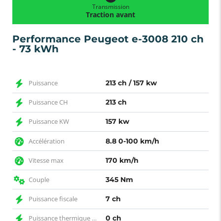
Transmission
Traction avant
Performance Peugeot e-3008 210 ch
- 73 kWh
Puissance
213 ch / 157 kw
Puissance CH
213 ch
Puissance KW
157 kw
Accélération
8.8 0-100 km/h
Vitesse max
170 km/h
Couple
345 Nm
Puissance fiscale
7 ch
Puissance thermique CH
0 ch