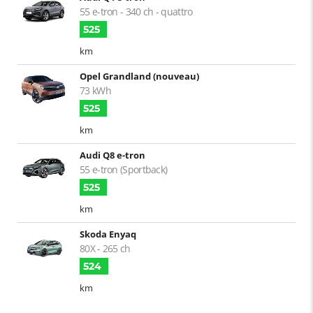
55 e-tron - 340 ch - quattro
525
km
Opel Grandland (nouveau)
73 kWh
525
km
Audi Q8 e-tron
55 e-tron (Sportback)
525
km
Skoda Enyaq
80X - 265 ch
524
km