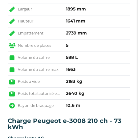
Largeur
1895 mm
Hauteur
1641 mm
Empattement
2739 mm
Nombre de places
5
Volume du coffre
588 L
Volume du coffre max
1663
Poids à vide
2183 kg
Poids total autorisé en charge
2640 kg
Rayon de braquage
10.6 m
Charge Peugeot e-3008 210 ch - 73
kWh