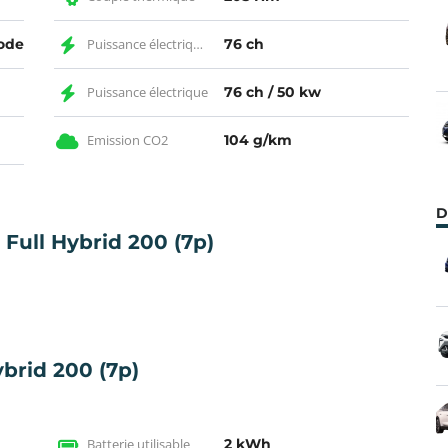
ode
Puissance électrique CH
76 ch
Puissance électrique
76 ch / 50 kw
Emission CO2
104 g/km
D
ull Hybrid 200 (7p)
ybrid 200 (7p)
Batterie utilisable
2 kWh