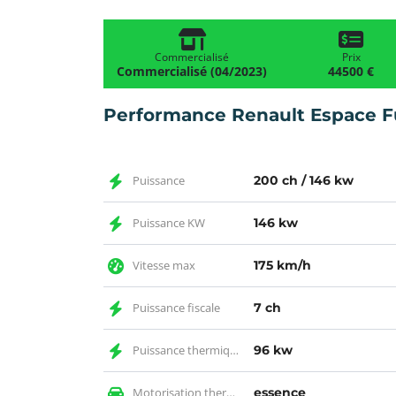
Commercialisé
Prix
Commercialisé (04/2023)
44500 €
Performance Renault Espace Fu
Puissance
200 ch / 146 kw
Puissance KW
146 kw
Vitesse max
175 km/h
Puissance fiscale
7 ch
Puissance thermique KW
96 kw
Motorisation thermique
essence