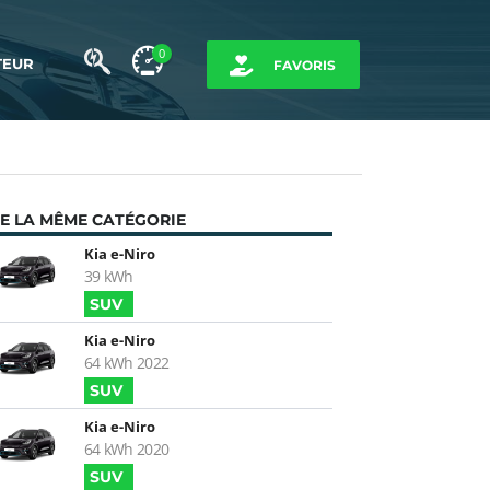
0
TEUR
FAVORIS
E LA MÊME CATÉGORIE
Kia e-Niro
39 kWh
SUV
Kia e-Niro
64 kWh 2022
SUV
Kia e-Niro
64 kWh 2020
SUV