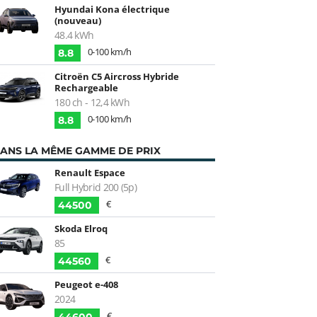
Hyundai Kona électrique
(nouveau)
48.4 kWh
0-100 km/h
8.8
Citroën C5 Aircross Hybride
Rechargeable
180 ch - 12,4 kWh
0-100 km/h
8.8
ANS LA MÊME GAMME DE PRIX
Renault Espace
Full Hybrid 200 (5p)
€
44500
Skoda Elroq
85
€
44560
Peugeot e-408
2024
€