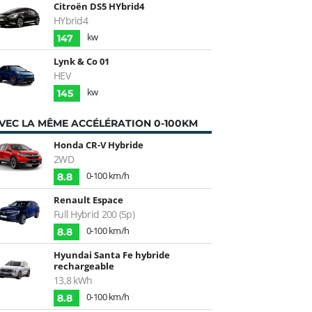
Citroën DS5 HYbrid4
HYbrid4
kw
147
Lynk & Co 01
HEV
kw
145
VEC LA MÊME ACCÉLÉRATION 0-100KM
Honda CR-V Hybride
2WD
0-100 km/h
8.8
Renault Espace
Full Hybrid 200 (5p)
0-100 km/h
8.8
Hyundai Santa Fe hybride
rechargeable
13,8 kWh
0-100 km/h
8.8