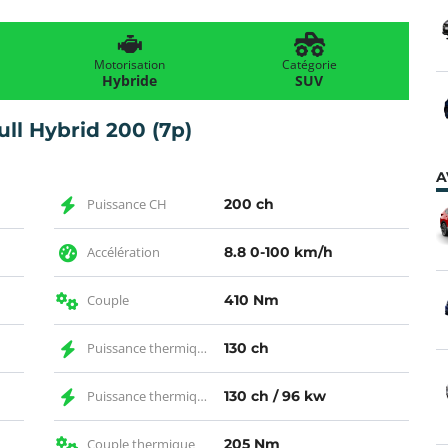
Motorisation
Catégorie
Hybride
SUV
ll Hybrid 200 (7p)
A
Puissance CH
200 ch
Accélération
8.8 0-100 km/h
Couple
410 Nm
Puissance thermique CH
130 ch
Puissance thermique
130 ch / 96 kw
Couple thermique
205 Nm