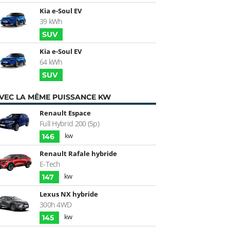
Kia e-Soul EV
39 kWh
SUV
Kia e-Soul EV
64 kWh
SUV
VEC LA MÊME PUISSANCE KW
Renault Espace
Full Hybrid 200 (5p)
kw
146
Renault Rafale hybride
E-Tech
kw
147
Lexus NX hybride
300h 4WD
kw
145