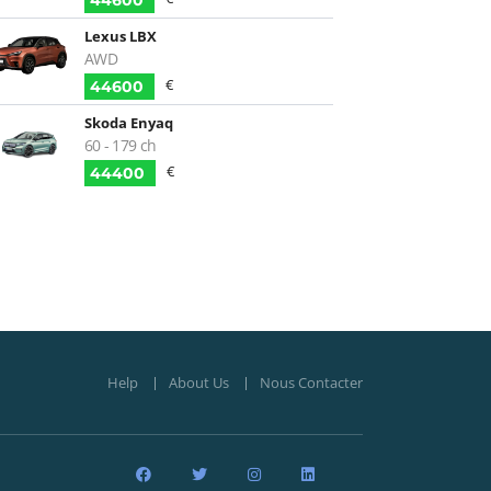
44600
Lexus LBX
AWD
€
44600
Skoda Enyaq
60 - 179 ch
€
44400
Help
About Us
Nous Contacter