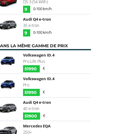
DS 3 (54 kWh)
0-100 km/h
9
Audi Q4 e-tron
35 e-tron
0-100 km/h
9
ANS LA MÊME GAMME DE PRIX
Volkswagen ID.4
Pro Life Plus
€
51990
Volkswagen ID.4
Pro
€
51990
Audi Q4 e-tron
40 e-tron
€
51900
Mercedes EQA
250+