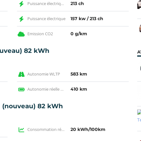
Puissance électrique CH
213 ch
Puissance électrique
157 kw / 213 ch
Emission CO2
0 g/km
ouveau) 82 kWh
A
Autonomie WLTP
583 km
Autonomie réelle en électrique
410 km
 (nouveau) 82 kWh
Consommation réelle
20 kWh/100km