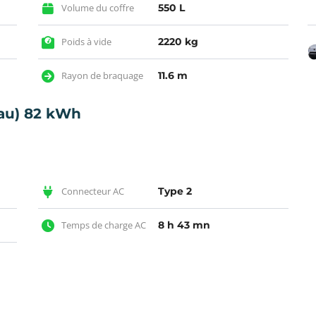
Volume du coffre
550 L
Poids à vide
2220 kg
Rayon de braquage
11.6 m
au) 82 kWh
Connecteur AC
Type 2
Temps de charge AC
8 h 43 mn