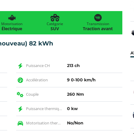
Motorisation
Catégorie
Transmission
Électrique
SUV
Traction avant
(nouveau) 82 kWh
A
Puissance CH
213 ch
Accélération
9 0-100 km/h
Couple
260 Nm
Puissance thermique KW
0 kw
Motorisation thermique
No/Non