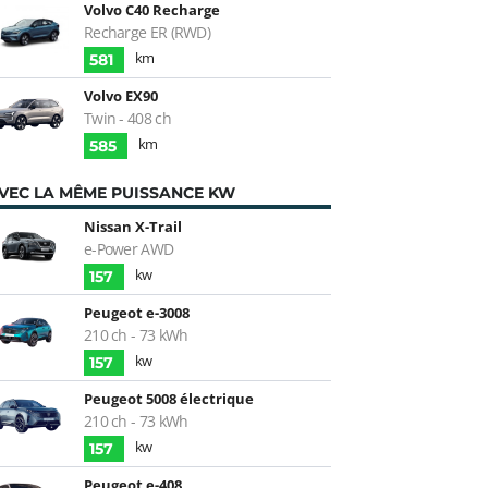
Volvo C40 Recharge
Recharge ER (RWD)
km
581
Volvo EX90
Twin - 408 ch
km
585
VEC LA MÊME PUISSANCE KW
Nissan X-Trail
e-Power AWD
kw
157
Peugeot e-3008
210 ch - 73 kWh
kw
157
Peugeot 5008 électrique
210 ch - 73 kWh
kw
157
Peugeot e-408