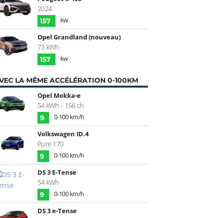
2024
kw
157
Opel Grandland (nouveau)
73 kWh
kw
157
VEC LA MÊME ACCÉLÉRATION 0-100KM
Opel Mokka-e
54 kWh - 156 ch
0-100 km/h
9
Volkswagen ID.4
Pure 170
0-100 km/h
9
DS 3 E-Tense
54 kWh
0-100 km/h
9
DS 3 e-Tense