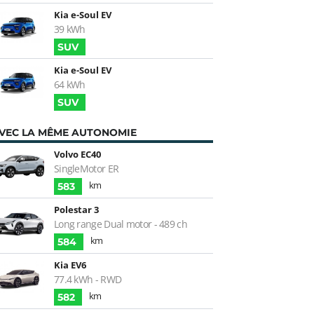
Kia e-Soul EV
39 kWh
SUV
Kia e-Soul EV
64 kWh
SUV
VEC LA MÊME AUTONOMIE
Volvo EC40
SingleMotor ER
km
583
Polestar 3
Long range Dual motor - 489 ch
km
584
Kia EV6
77.4 kWh - RWD
km
582