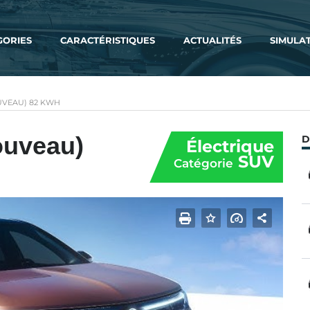
GORIES
CARACTÉRISTIQUES
ACTUALITÉS
SIMULA
VEAU) 82 KWH
ouveau)
D
Électrique
SUV
Catégorie