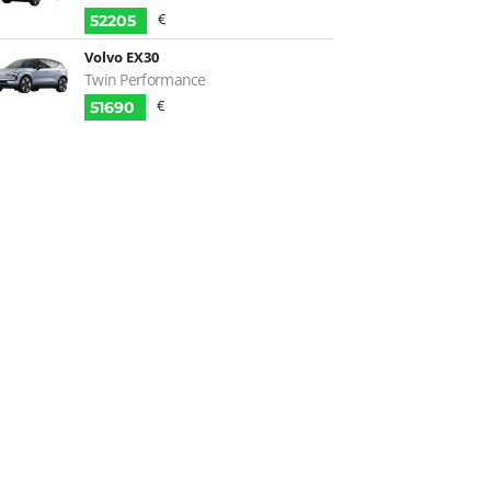
€
52205
Volvo EX30
Twin Performance
€
51690