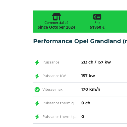
Commercialisé
Prix
Since October 2024
51950 €
Performance Opel Grandland 
Puissance
213 ch / 157 kw
Puissance KW
157 kw
Vitesse max
170 km/h
Puissance thermique CH
0 ch
Puissance thermique
0