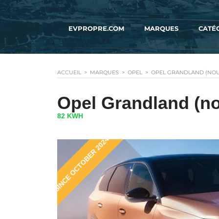
EVPROPRE.COM
MARQUES
CATÉ
ACCUEIL
>
MARQUES
>
OPEL
>
OPEL GRANDLAND (NOU
Opel Grandland (n
82 KWH
SINCE OCTOBER 2024