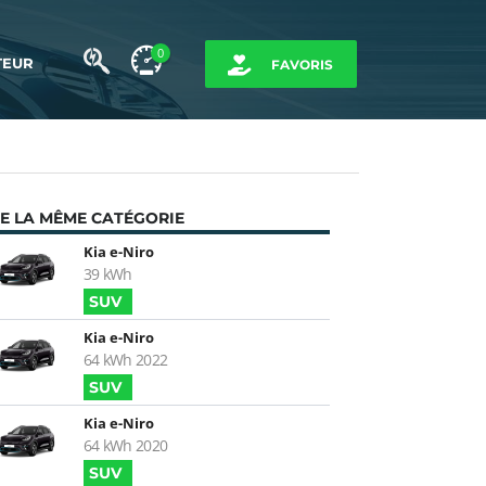
0
TEUR
FAVORIS
E LA MÊME CATÉGORIE
Kia e-Niro
39 kWh
SUV
Kia e-Niro
64 kWh 2022
SUV
Kia e-Niro
64 kWh 2020
SUV