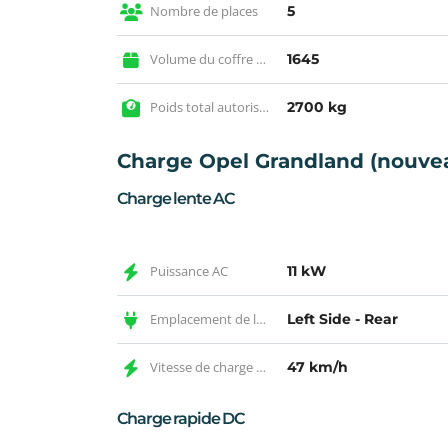
Nombre de places
5
Volume du coffre max
1645
Poids total autorisé en charge
2700 kg
Charge Opel Grandland (nouve
Charge lente AC
Puissance AC
11 kW
Emplacement de la prise AC
Left Side - Rear
Vitesse de charge AC
47 km/h
Charge rapide DC