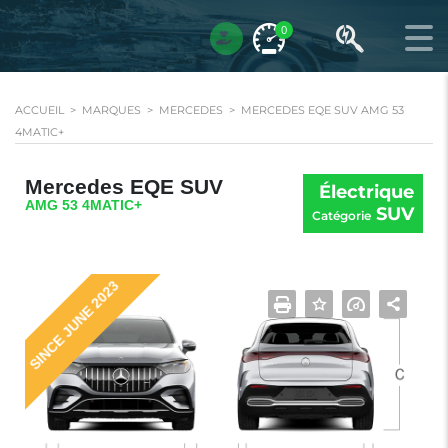
0
ACCUEIL
>
MARQUES
>
MERCEDES
>
MERCEDES EQE SUV AMG 53
4MATIC+
Mercedes EQE SUV
Électrique
AMG 53 4MATIC+
SUV
Catégorie
SINCE JUNE 2023