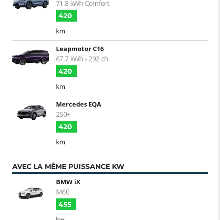
71,8 kWh Comfort
420
km
Leapmotor C16
67,7 kWh - 292 ch
420
km
Mercedes EQA
250+
420
km
AVEC LA MÊME PUISSANCE KW
BMW iX
M60
455
kw