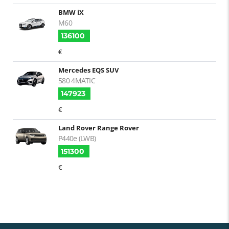
BMW iX
M60
136100
€
Mercedes EQS SUV
580 4MATIC
147923
€
Land Rover Range Rover
P440e (LWB)
151300
€