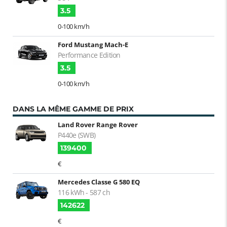
3.5
0-100 km/h
Ford Mustang Mach-E
Performance Edition
3.5
0-100 km/h
DANS LA MÊME GAMME DE PRIX
Land Rover Range Rover
P440e (SWB)
139400
€
Mercedes Classe G 580 EQ
116 kWh - 587 ch
142622
€