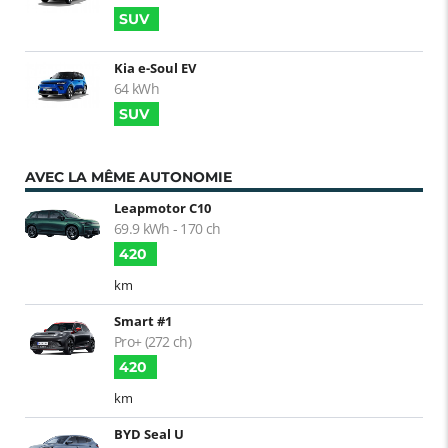
SUV
Kia e-Soul EV
64 kWh
SUV
AVEC LA MÊME AUTONOMIE
Leapmotor C10
69.9 kWh - 170 ch
420
km
Smart #1
Pro+ (272 ch)
420
km
BYD Seal U