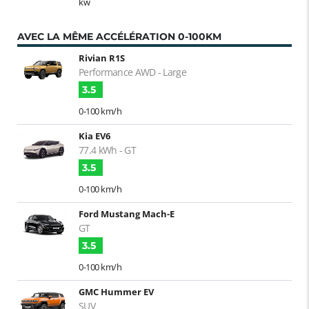
kw
AVEC LA MÊME ACCÉLÉRATION 0-100KM
Rivian R1S
Performance AWD - Large
3.5
0-100 km/h
Kia EV6
77.4 kWh - GT
3.5
0-100 km/h
Ford Mustang Mach-E
GT
3.5
0-100 km/h
GMC Hummer EV
SUV