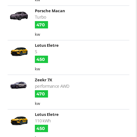
Porsche Macan
Turbo
470
kw
Lotus Eletre
S
450
kw
Zeekr 7X
performance AWD
470
kw
Lotus Eletre
110 kWh
450