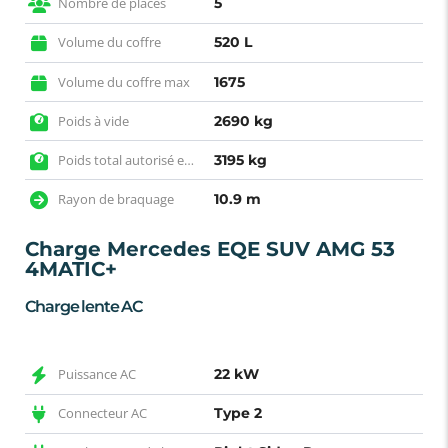
Nombre de places
5
Volume du coffre
520 L
Volume du coffre max
1675
Poids à vide
2690 kg
Poids total autorisé en charge
3195 kg
Rayon de braquage
10.9 m
Charge Mercedes EQE SUV AMG 53
4MATIC+
Charge lente AC
Puissance AC
22 kW
Connecteur AC
Type 2