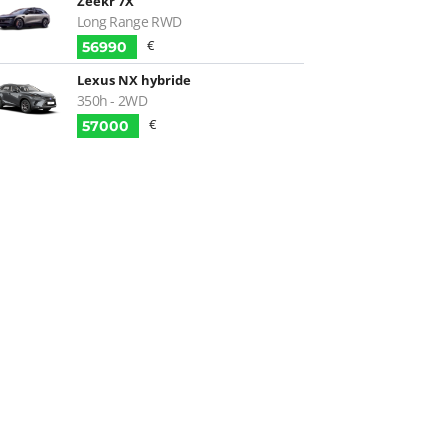
Zeekr 7X
Long Range RWD
€
56990
Lexus NX hybride
350h - 2WD
€
57000