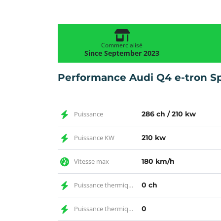
Commercialisé
Since September 2023
Performance Audi Q4 e-tron Sp
Puissance
286 ch / 210 kw
Puissance KW
210 kw
Vitesse max
180 km/h
Puissance thermique CH
0 ch
Puissance thermique
0