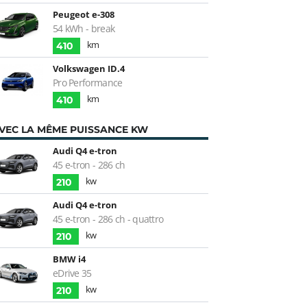
Peugeot e-308
54 kWh - break
km
410
Volkswagen ID.4
Pro Performance
km
410
VEC LA MÊME PUISSANCE KW
Audi Q4 e-tron
45 e-tron - 286 ch
kw
210
Audi Q4 e-tron
45 e-tron - 286 ch - quattro
kw
210
BMW i4
eDrive 35
kw
210