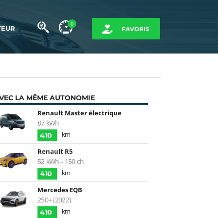
0
TEUR
FAVORIS
VEC LA MÊME AUTONOMIE
Renault Master électrique
87 kWh
km
410
Renault R5
52 kWh - 150 ch
km
410
Mercedes EQB
250+ (2022)
km
410