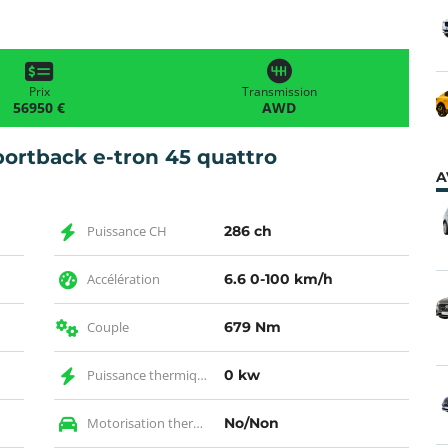
Prix
Transmission
56950 €
AWD
ortback e-tron 45 quattro
A
Puissance CH
286 ch
Accélération
6.6 0-100 km/h
Couple
679 Nm
Puissance thermique KW
0 kw
Motorisation thermique
No/Non