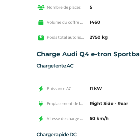
Nombre de places
5
Volume du coffre max
1460
Poids total autorisé en charge
2750 kg
Charge Audi Q4 e-tron Sportba
Charge lente AC
Puissance AC
11 kW
Emplacement de la prise AC
Right Side - Rear
Vitesse de charge AC
50 km/h
Charge rapide DC