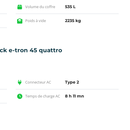
Volume du coffre
535 L
Poids à vide
2235 kg
ck e-tron 45 quattro
Connecteur AC
Type 2
Temps de charge AC
8 h 11 mn