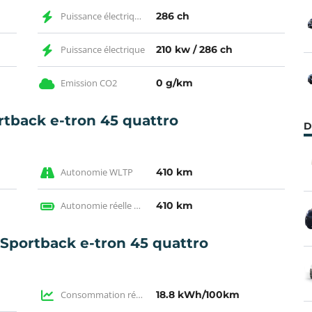
Puissance électrique CH
286 ch
Puissance électrique
210 kw / 286 ch
Emission CO2
0 g/km
tback e-tron 45 quattro
D
Autonomie WLTP
410 km
Autonomie réelle en électrique
410 km
Sportback e-tron 45 quattro
Consommation réelle
18.8 kWh/100km