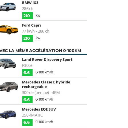
BMW iX3
286 ch
kw
210
Ford Capri
77 kWh - 286 ch
kw
210
VEC LA MÊME ACCÉLÉRATION 0-100KM
Land Rover Discovery Sport
P300e
0-100 km/h
6.6
Mercedes Classe E hybride
rechargeable
300 de (berline) - 4RM
0-100 km/h
6.6
Mercedes EQE SUV
350 4MATIC
0-100 km/h
6.6