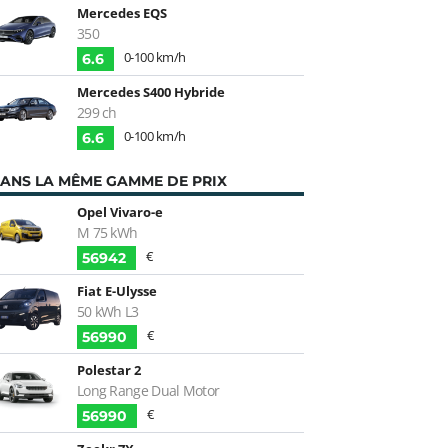
Mercedes EQS
350
0-100 km/h
6.6
Mercedes S400 Hybride
299 ch
0-100 km/h
6.6
ANS LA MÊME GAMME DE PRIX
Opel Vivaro-e
M 75 kWh
€
56942
Fiat E-Ulysse
50 kWh L3
€
56990
Polestar 2
Long Range Dual Motor
€
56990