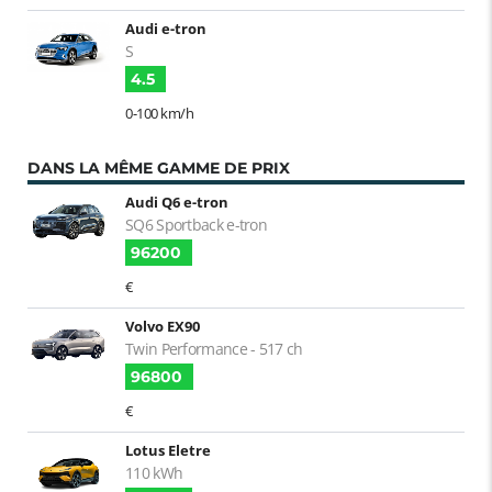
Audi e-tron
S
4.5
0-100 km/h
DANS LA MÊME GAMME DE PRIX
Audi Q6 e-tron
SQ6 Sportback e-tron
96200
€
Volvo EX90
Twin Performance - 517 ch
96800
€
Lotus Eletre
110 kWh