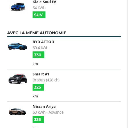
Kia e-Soul EV
64 kWh
SUV
AVEC LA MÊME AUTONOMIE
BYD ATTO 3
60,4 kWh
330
km
Smart #1
Brabus (428 ch)
325
km
Nissan Ariya
63 kWh - Advance
335