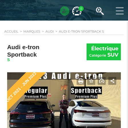
0
ACCUEIL
>
MARQUES
>
AUDI
>
AUDI E-TRON SPORTBACK S
Audi e-tron
Électrique
Sportback
SUV
Catégorie
S
OCT 2021 - JUN 2022