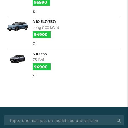
96990
€
NIO EL7 (ES7)
Long (100 kWh)
94900
€
NIO ES8
75 kWh
94900
€