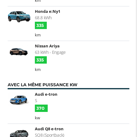
km
Honda e:Ny1
68.8 kWh
335
km
Nissan Ariya
63 kWh - Engage
335
km
AVEC LA MÊME PUISSANCE KW
Audi e-tron
S
370
kw
Audi Q8 e-tron
SQ8 (Sportback)