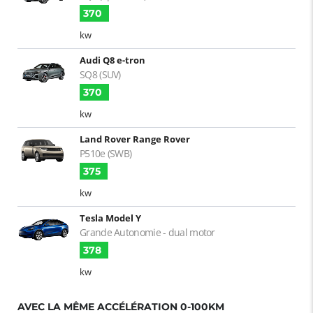
370
kw
Audi Q8 e-tron
SQ8 (SUV)
370
kw
Land Rover Range Rover
P510e (SWB)
375
kw
Tesla Model Y
Grande Autonomie - dual motor
378
kw
AVEC LA MÊME ACCÉLÉRATION 0-100KM