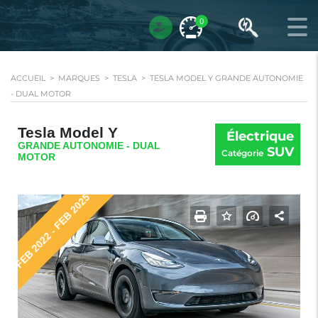
0
ACCUEIL
>
MARQUES
>
TESLA
>
TESLA MODEL Y GRANDE AUTONOMIE
- DUAL MOTOR
Tesla Model Y
Électrique
GRANDE AUTONOMIE - DUAL
SUV
Catégorie
MOTOR
FEB 2022 - FEB 2025