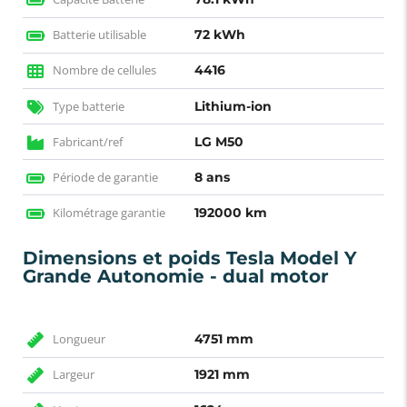
Batterie utilisable
72 kWh
Nombre de cellules
4416
Type batterie
Lithium-ion
Fabricant/ref
LG M50
Période de garantie
8 ans
Kilométrage garantie
192000 km
Dimensions et poids Tesla Model Y
Grande Autonomie - dual motor
Longueur
4751 mm
Largeur
1921 mm