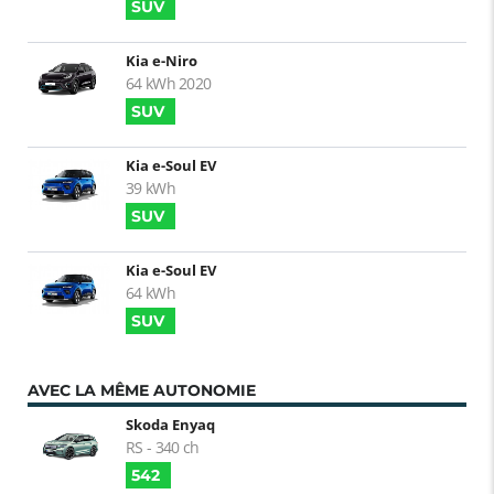
SUV
Kia e-Niro
64 kWh 2020
SUV
Kia e-Soul EV
39 kWh
SUV
Kia e-Soul EV
64 kWh
SUV
AVEC LA MÊME AUTONOMIE
Skoda Enyaq
RS - 340 ch
542