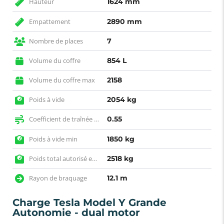
Hauteur
1624 mm
Empattement
2890 mm
Nombre de places
7
Volume du coffre
854 L
Volume du coffre max
2158
Poids à vide
2054 kg
Coefficient de traînée (SCx)
0.55
Poids à vide min
1850 kg
Poids total autorisé en charge
2518 kg
Rayon de braquage
12.1 m
Charge Tesla Model Y Grande
Autonomie - dual motor