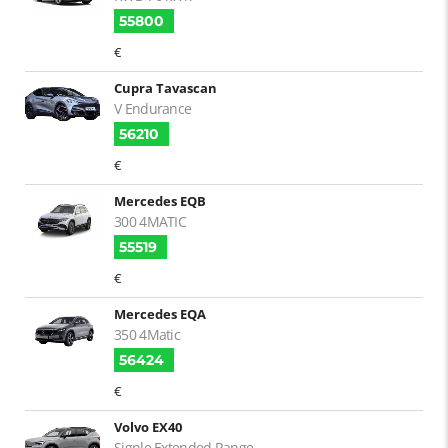
55800
€
Cupra Tavascan
V Endurance
56210
€
Mercedes EQB
300 4MATIC
55519
€
Mercedes EQA
350 4Matic
56424
€
Volvo EX40
Signle Extended Range