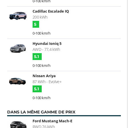
0-100 km/h
Cadillac Escalade IQ
200 kWh
5
0-100 km/h
Hyundai Ioniq 5
AWD - 77,4 kWh
5.1
0-100 km/h
Nissan Ariya
87 kWh - Evolve+
5.1
0-100 km/h
DANS LA MÊME GAMME DE PRIX
Ford Mustang Mach-E
RWD 76 kWh