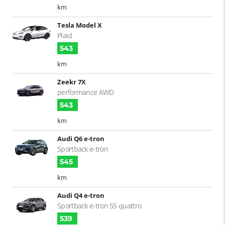
km
Tesla Model X
Plaid
543
km
Zeekr 7X
performance AWD
543
km
Audi Q6 e-tron
Sportback e-tron
545
km
Audi Q4 e-tron
Sportback e-tron 55 quattro
539