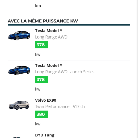
km
AVEC LA MÊME PUISSANCE KW
Tesla Model Y
Long Range AWD
378
kw
Tesla Model Y
Long Range AWD Launch Series
378
kw
Volvo EX90
Twin Performance - 517 ch
380
kw
BYD Tang