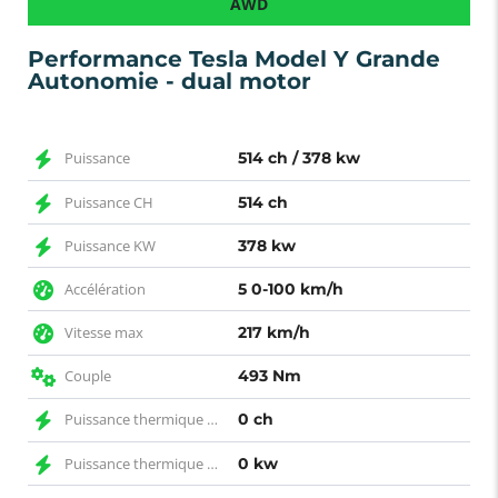
AWD
Performance Tesla Model Y Grande
Autonomie - dual motor
Puissance
514 ch / 378 kw
Puissance CH
514 ch
Puissance KW
378 kw
Accélération
5 0-100 km/h
Vitesse max
217 km/h
Couple
493 Nm
Puissance thermique CH
0 ch
Puissance thermique KW
0 kw