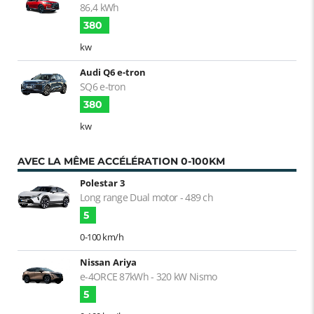
86,4 kWh
380
kw
Audi Q6 e-tron
SQ6 e-tron
380
kw
AVEC LA MÊME ACCÉLÉRATION 0-100KM
Polestar 3
Long range Dual motor - 489 ch
5
0-100 km/h
Nissan Ariya
e-4ORCE 87kWh - 320 kW Nismo
5