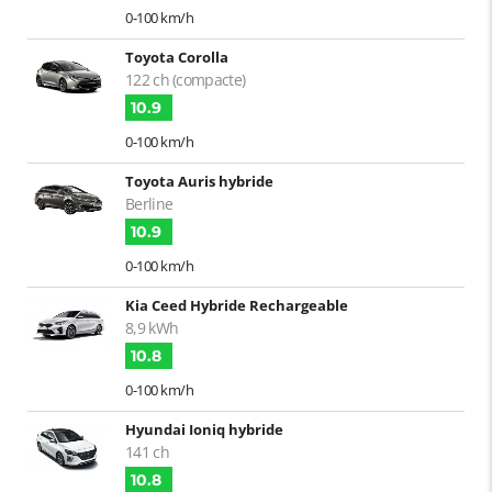
0-100 km/h
Toyota Corolla
122 ch (compacte)
10.9
0-100 km/h
Toyota Auris hybride
Berline
10.9
0-100 km/h
Kia Ceed Hybride Rechargeable
8,9 kWh
10.8
0-100 km/h
Hyundai Ioniq hybride
141 ch
10.8