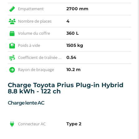
Empattement
2700 mm
Nombre de places
4
Volume du coffre
360 L
Poids à vide
1505 kg
Coefficient de traînée (SCx)
0.54
Rayon de braquage
10.2 m
Charge Toyota Prius Plug-in Hybrid
8.8 kWh - 122 ch
Charge lente AC
Connecteur AC
Type 2