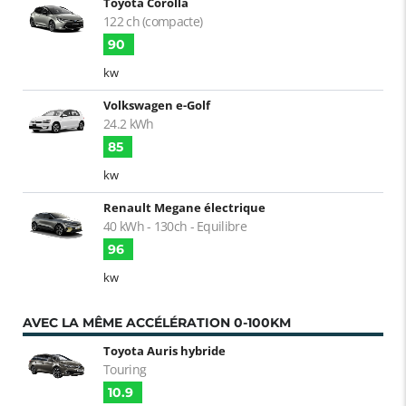
Toyota Corolla
122 ch (compacte)
90
kw
Volkswagen e-Golf
24.2 kWh
85
kw
Renault Megane électrique
40 kWh - 130ch - Equilibre
96
kw
AVEC LA MÊME ACCÉLÉRATION 0-100KM
Toyota Auris hybride
Touring
10.9