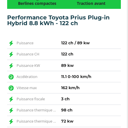
Berlines compactes
Traction avant
Performance Toyota Prius Plug-in
Hybrid 8.8 kWh - 122 ch
Puissance
122 ch / 89 kw
Puissance CH
122 ch
Puissance KW
89 kw
Accélération
11.1 0-100 km/h
Vitesse max
162 km/h
Puissance fiscale
3 ch
Puissance thermique CH
98 ch
Puissance thermique KW
72 kw