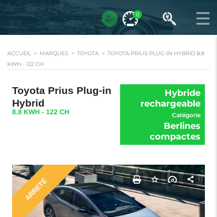
0
ACCUEIL
>
MARQUES
>
TOYOTA
>
TOYOTA PRIUS PLUG-IN HYBRID 8.8
KWH - 122 CH
Toyota Prius Plug-in
Hybride
Hybrid
rechargeable
8.8 KWH - 122 CH
Catégorie
Berlines
compactes
ARRETÉ