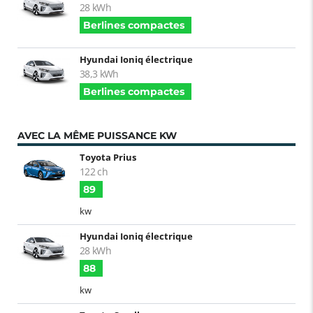
28 kWh
Berlines compactes
Hyundai Ioniq électrique
38,3 kWh
Berlines compactes
AVEC LA MÊME PUISSANCE KW
Toyota Prius
122 ch
89
kw
Hyundai Ioniq électrique
28 kWh
88
kw