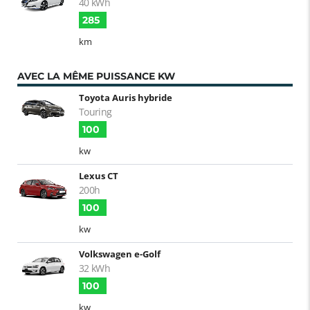
40 kWh
285
km
AVEC LA MÊME PUISSANCE KW
Toyota Auris hybride
Touring
100
kw
Lexus CT
200h
100
kw
Volkswagen e-Golf
32 kWh
100
kw