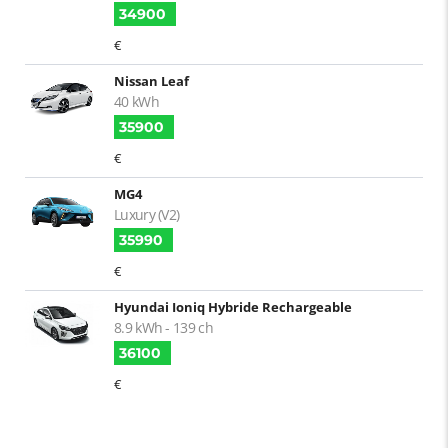
34900
€
Nissan Leaf
40 kWh
35900
€
MG4
Luxury (V2)
35990
€
Hyundai Ioniq Hybride Rechargeable
8.9 kWh - 139 ch
36100
€