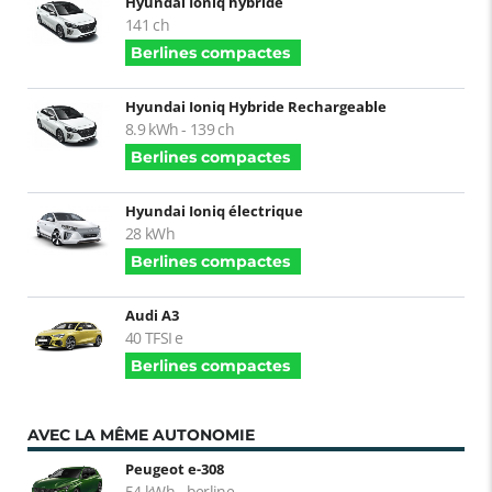
Hyundai Ioniq hybride
141 ch
Berlines compactes
Hyundai Ioniq Hybride Rechargeable
8.9 kWh - 139 ch
Berlines compactes
Hyundai Ioniq électrique
28 kWh
Berlines compactes
Audi A3
40 TFSI e
Berlines compactes
AVEC LA MÊME AUTONOMIE
Peugeot e-308
54 kWh - berline