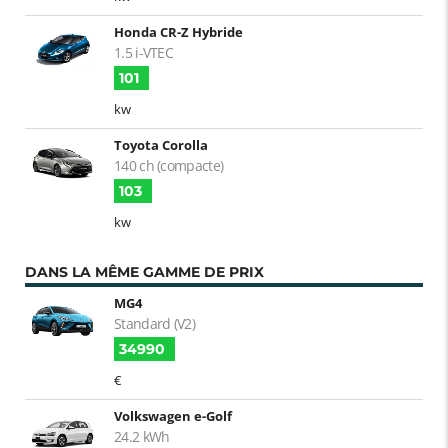
Honda CR-Z Hybride
1.5 i-VTEC
101
kw
Toyota Corolla
140 ch (compacte)
103
kw
DANS LA MÊME GAMME DE PRIX
MG4
Standard (V2)
34990
€
Volkswagen e-Golf
24.2 kWh