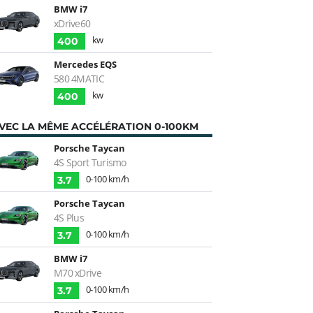
BMW i7
xDrive60
kw
400
Mercedes EQS
580 4MATIC
kw
400
VEC LA MÊME ACCÉLÉRATION 0-100KM
Porsche Taycan
4S Sport Turismo
0-100 km/h
3.7
Porsche Taycan
4S Plus
0-100 km/h
3.7
BMW i7
M70 xDrive
0-100 km/h
3.7