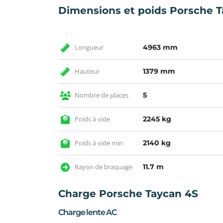
Dimensions et poids Porsche 
Longueur
4963 mm
Hauteur
1379 mm
Nombre de places
5
Poids à vide
2245 kg
Poids à vide min
2140 kg
Rayon de braquage
11.7 m
Charge Porsche Taycan 4S
Charge lente AC