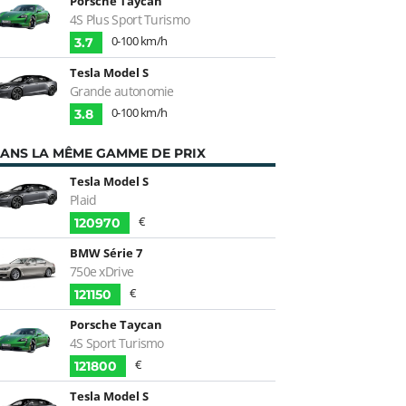
Porsche Taycan
4S Plus Sport Turismo
0-100 km/h
3.7
Tesla Model S
Grande autonomie
0-100 km/h
3.8
ANS LA MÊME GAMME DE PRIX
Tesla Model S
Plaid
€
120970
BMW Série 7
750e xDrive
€
121150
Porsche Taycan
4S Sport Turismo
€
121800
Tesla Model S