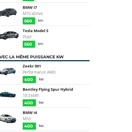
BMW i7
M70 xDrive
km
560
Tesla Model S
Plaid
km
560
VEC LA MÊME PUISSANCE KW
Zeekr 001
Performance AWD
kw
400
Bentley Flying Spur Hybrid
18.0 kWh
kw
400
BMW i4
M50
kw
400