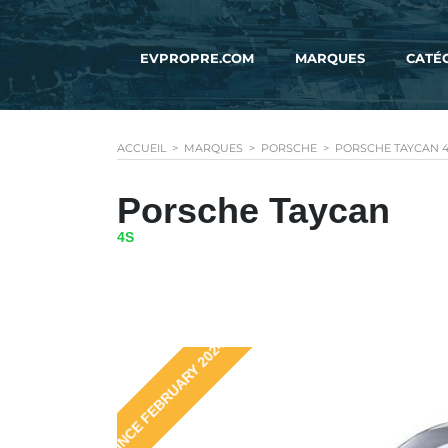
EVPROPRE.COM
MARQUES
CATÉ
ACCUEIL
>
MARQUES
>
PORSCHE
>
PORSCHE TAYCAN 
Porsche Taycan
4S
SINCE FEBRUARY 2024