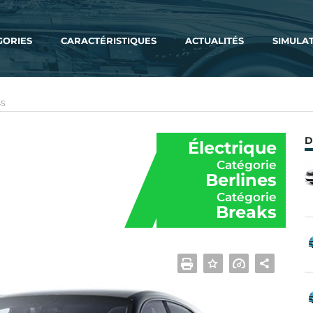
GORIES
CARACTÉRISTIQUES
ACTUALITÉS
SIMULA
4S
D
Électrique
Catégorie
Berlines
Catégorie
Breaks