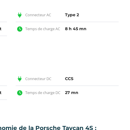
Connecteur AC
Type 2
t
Temps de charge AC
8 h 45 mn
Connecteur DC
CCS
t
Temps de charge DC
27 mn
nomie de la Porsche Taycan 4S :