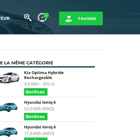
0
TEUR
FAVORIS
E LA MÊME CATÉGORIE
Kia Optima Hybride
Rechargeable
9.8 kWh - 205 ch
Berlines
Hyundai Ioniq 6
53,0 kWh (RWD)
Berlines
Hyundai Ioniq 6
77,4 kWh (AWD)