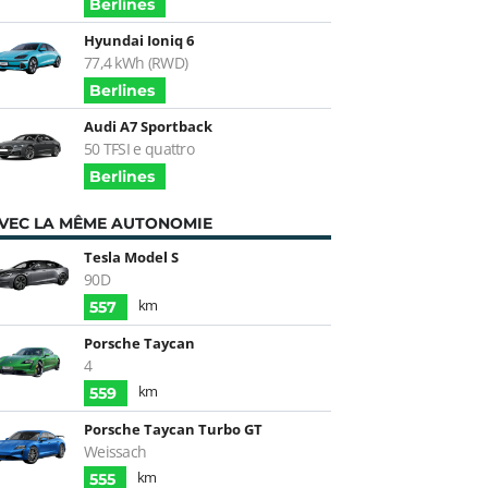
Berlines
Hyundai Ioniq 6
77,4 kWh (RWD)
Berlines
Audi A7 Sportback
50 TFSI e quattro
Berlines
VEC LA MÊME AUTONOMIE
Tesla Model S
90D
km
557
Porsche Taycan
4
km
559
Porsche Taycan Turbo GT
Weissach
km
555