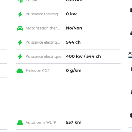
Puissance thermique KW
0 kw
Motorisation thermique
No/Non
Puissance électrique CH
544 ch
A
Puissance électrique
400 kw / 544 ch
Emission CO2
0 g/km
Autonomie WLTP
557 km