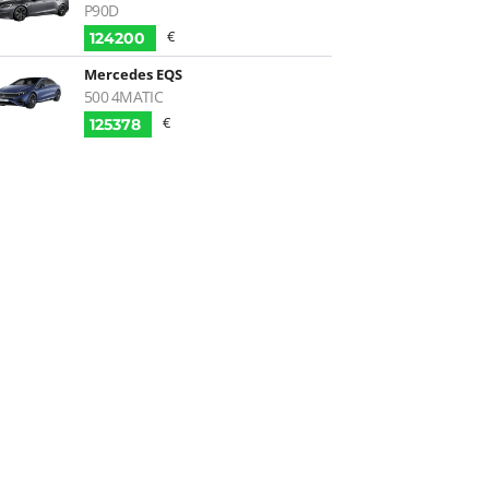
P90D
€
124200
Mercedes EQS
500 4MATIC
€
125378