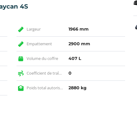
Taycan 4S
Largeur
1966 mm
Empattement
2900 mm
Volume du coffre
407 L
Coefficient de traînée (SCx)
0
Poids total autorisé en charge
2880 kg