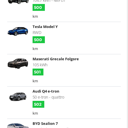
106.7 kWh - 489 ch
500
km
Tesla Model Y
RWD
500
km
Maserati Grecale Folgore
105 kWh
501
km
Audi Q4 e-tron
50 e-tron - quattro
502
km
BYD Sealion 7