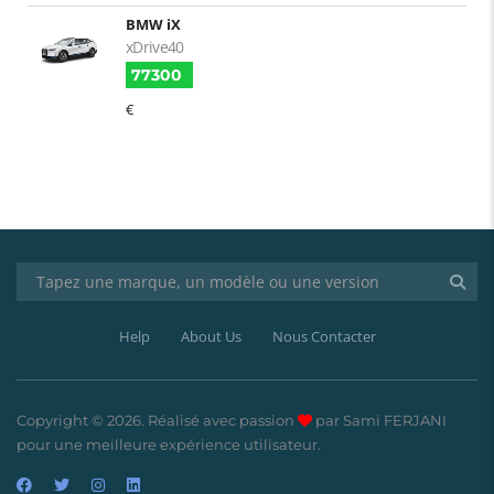
BMW iX
xDrive40
77300
€
Help
About Us
Nous Contacter
Copyright © 2026. Réalisé avec passion
par Sami FERJANI
pour une meilleure expérience utilisateur.