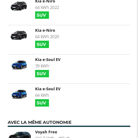
Kia e-Niro
64 kWh 2022
SUV
Kia e-Niro
64 kWh 2020
SUV
Kia e-Soul EV
39 kWh
SUV
Kia e-Soul EV
64 kWh
SUV
AVEC LA MÊME AUTONOMIE
Voyah Free