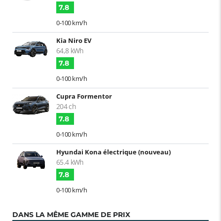
7.8
0-100 km/h
Kia Niro EV
64,8 kWh
7.8
0-100 km/h
Cupra Formentor
204 ch
7.8
0-100 km/h
Hyundai Kona électrique (nouveau)
65.4 kWh
7.8
0-100 km/h
DANS LA MÊME GAMME DE PRIX