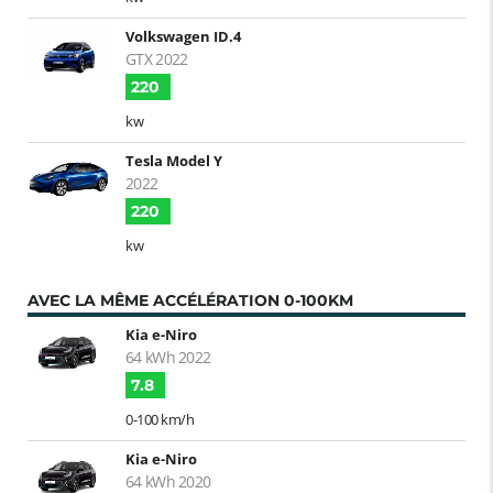
Volkswagen ID.4
GTX 2022
220
kw
Tesla Model Y
2022
220
kw
AVEC LA MÊME ACCÉLÉRATION 0-100KM
Kia e-Niro
64 kWh 2022
7.8
0-100 km/h
Kia e-Niro
64 kWh 2020