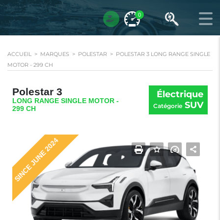
0
ACCUEIL
>
MARQUES
>
POLESTAR
>
POLESTAR 3 LONG RANGE SINGLE
MOTOR - 299 CH
Polestar 3
Électrique
LONG RANGE SINGLE MOTOR -
SUV
Catégorie
299 CH
SINCE JUNE 2024