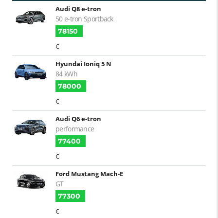
Audi Q8 e-tron
50 e-tron Sportback
78150
€
Hyundai Ioniq 5 N
84 kWh
78000
€
Audi Q6 e-tron
performance
77400
€
Ford Mustang Mach-E
GT
77300
€