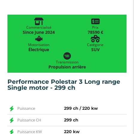
Commercialisé
Prix
Since June 2024
78590 €
Motorisation
Catégorie
Électrique
SUV
Transmission
Propulsion arrière
Performance Polestar 3 Long range
Single motor - 299 ch
Puissance
299 ch / 220 kw
Puissance CH
299 ch
Puissance KW
220 kw