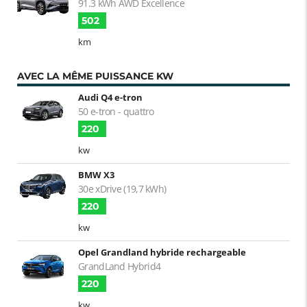
91.3 kWh AWD Excellence
502
km
AVEC LA MÊME PUISSANCE KW
Audi Q4 e-tron
50 e-tron - quattro
220
kw
BMW X3
30e xDrive (19,7 kWh)
220
kw
Opel Grandland hybride rechargeable
GrandLand Hybrid4
220
kw