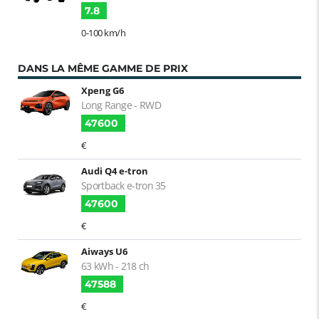
7.8
0-100 km/h
DANS LA MÊME GAMME DE PRIX
Xpeng G6
Long Range - RWD
47600
€
Audi Q4 e-tron
Sportback e-tron 35
47600
€
Aiways U6
63 kWh - 218 ch
47588
€