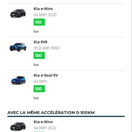
Kia e-Niro
64 kWh 2020
150
kw
Kia EV9
99,8 kWh RWD
150
kw
Kia e-Soul EV
64 kWh
150
kw
AVEC LA MÊME ACCÉLÉRATION 0-100KM
Kia e-Niro
64 kWh 2022