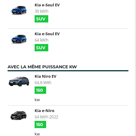
Kia e-Soul EV
39 kWh
SUV
Kia e-Soul EV
64 kWh
SUV
AVEC LA MÊME PUISSANCE KW
Kia Niro EV
64,8 kWh
150
kw
Kia e-Niro
64 kWh 2022
150
kw