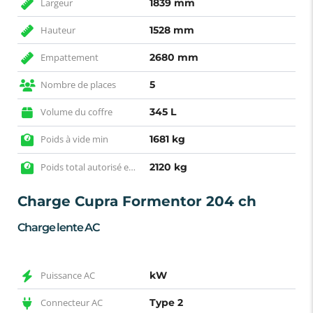
Largeur
1839 mm
Hauteur
1528 mm
Empattement
2680 mm
Nombre de places
5
Volume du coffre
345 L
Poids à vide min
1681 kg
Poids total autorisé en charge
2120 kg
Charge Cupra Formentor 204 ch
Charge lente AC
Puissance AC
kW
Connecteur AC
Type 2