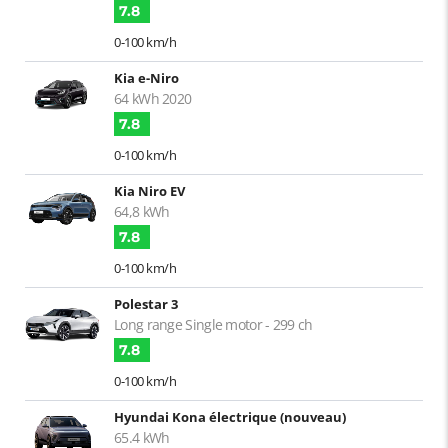
7.8
0-100 km/h
Kia e-Niro
64 kWh 2020
7.8
0-100 km/h
Kia Niro EV
64,8 kWh
7.8
0-100 km/h
Polestar 3
Long range Single motor - 299 ch
7.8
0-100 km/h
Hyundai Kona électrique (nouveau)
65.4 kWh