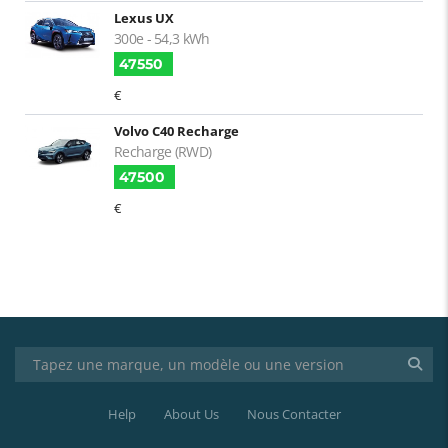
Lexus UX
300e - 54,3 kWh
47550
€
Volvo C40 Recharge
Recharge (RWD)
47500
€
Help
About Us
Nous Contacter