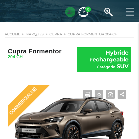
0
ACCUEIL
>
MARQUES
>
CUPRA
>
CUPRA FORMENTOR 204 CH
Cupra Formentor
Hybride
204 CH
rechargeable
SUV
Catégorie
COMMERCIALISÉ