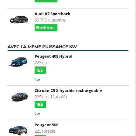
Audi A7 Sportback
50 TFSI e quattro
Berlines
AVEC LA MÊME PUISSANCE KW
Peugeot 408 Hybrid
225 ch
165
kw
Citroën C5 X hybride rechargeable
225 ch - 12,4 kWh
165
kw
Peugeot 508
225 (break)