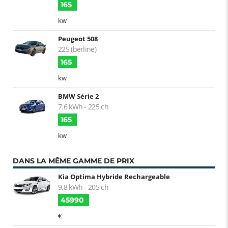
165
kw
Peugeot 508
225 (berline)
165
kw
BMW Série 2
7.6 kWh - 225 ch
165
kw
DANS LA MÊME GAMME DE PRIX
Kia Optima Hybride Rechargeable
9.8 kWh - 205 ch
45990
€