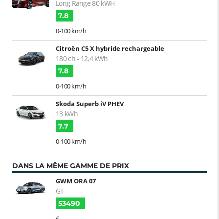
Long Range 80 kWH
7.8
0-100 km/h
Citroën C5 X hybride rechargeable
180 ch - 12,4 kWh
7.8
0-100 km/h
Skoda Superb iV PHEV
13 kWh
7.7
0-100 km/h
DANS LA MÊME GAMME DE PRIX
GWM ORA 07
GT
53490
€