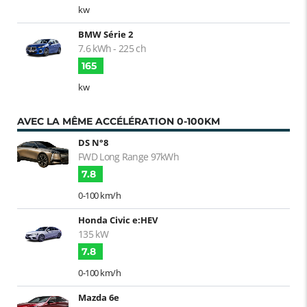
kw
BMW Série 2
7.6 kWh - 225 ch
165
kw
AVEC LA MÊME ACCÉLÉRATION 0-100KM
DS N°8
FWD Long Range 97kWh
7.8
0-100 km/h
Honda Civic e:HEV
135 kW
7.8
0-100 km/h
Mazda 6e