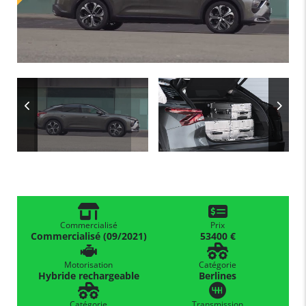
Commercialisé
Prix
Commercialisé (09/2021)
53400 €
Motorisation
Catégorie
Hybride rechargeable
Berlines
Catégorie
Transmission