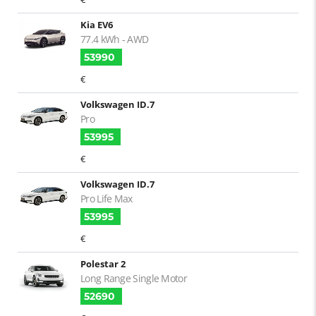
Kia EV6
77.4 kWh - AWD
53990
€
Volkswagen ID.7
Pro
53995
€
Volkswagen ID.7
Pro Life Max
53995
€
Polestar 2
Long Range Single Motor
52690