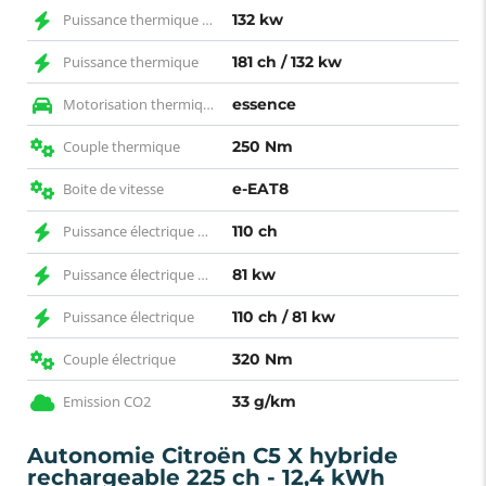
Puissance thermique KW
132 kw
Puissance thermique
181 ch / 132 kw
Motorisation thermique
essence
Couple thermique
250 Nm
Boite de vitesse
e-EAT8
Puissance électrique CH
110 ch
Puissance électrique KW
81 kw
Puissance électrique
110 ch / 81 kw
Couple électrique
320 Nm
Emission CO2
33 g/km
Autonomie Citroën C5 X hybride
rechargeable 225 ch - 12,4 kWh