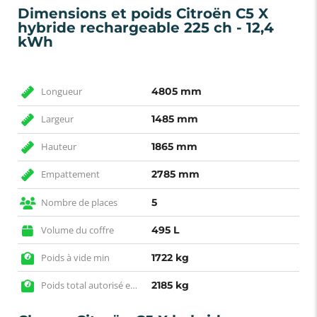
Dimensions et poids Citroën C5 X
hybride rechargeable 225 ch - 12,4
kWh
Longueur
4805 mm
Largeur
1485 mm
Hauteur
1865 mm
Empattement
2785 mm
Nombre de places
5
Volume du coffre
495 L
Poids à vide min
1722 kg
Poids total autorisé en charge
2185 kg