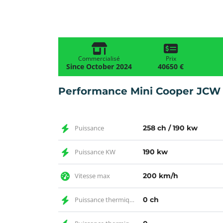
Commercialisé
Prix
Since October 2024
40650 €
Performance Mini Cooper JCW
Puissance
258 ch / 190 kw
Puissance KW
190 kw
Vitesse max
200 km/h
Puissance thermique CH
0 ch