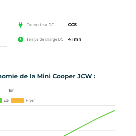
Connecteur DC
CCS
Temps de charge DC
41 mn
nomie de la Mini Cooper JCW :