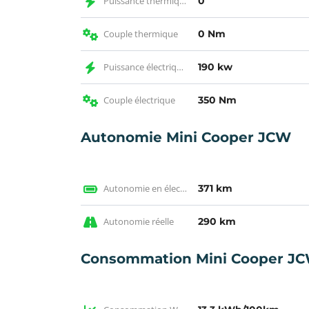
Puissance thermique
0
Couple thermique
0 Nm
Puissance électrique KW
190 kw
Couple électrique
350 Nm
Autonomie Mini Cooper JCW
Autonomie en électrique WLTP
371 km
Autonomie réelle
290 km
Consommation Mini Cooper J