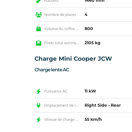
Hauteur
1460 mm
Nombre de places
4
Volume du coffre max
800
Poids total autorisé en charge
2105 kg
Charge Mini Cooper JCW
Charge lente AC
Puissance AC
11 kW
Emplacement de la prise AC
Right Side - Rear
Vitesse de charge AC
55 km/h