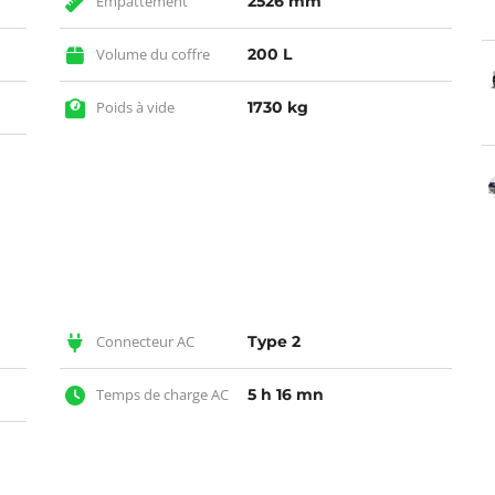
Empattement
2526 mm
Volume du coffre
200 L
Poids à vide
1730 kg
Connecteur AC
Type 2
Temps de charge AC
5 h 16 mn