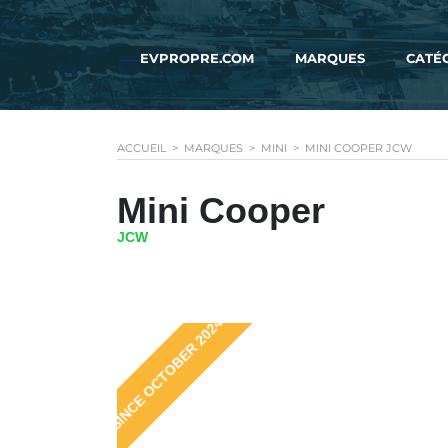
EVPROPRE.COM
MARQUES
CATÉ
ACCUEIL
>
MARQUES
>
MINI
>
MINI COOPER JCW
Mini Cooper
JCW
SINCE OCTOBER 2024