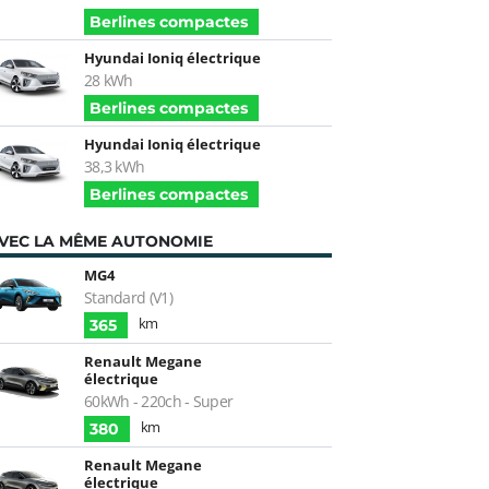
Berlines compactes
Hyundai Ioniq électrique
28 kWh
Berlines compactes
Hyundai Ioniq électrique
38,3 kWh
Berlines compactes
VEC LA MÊME AUTONOMIE
MG4
Standard (V1)
km
365
Renault Megane
électrique
60kWh - 220ch - Super
km
380
Renault Megane
électrique