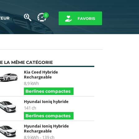
0
TEUR
FAVORIS
E LA MÊME CATÉGORIE
Kia Ceed Hybride
Rechargeable
8,9 kWh
Berlines compactes
Hyundai Ioniq hybride
141 ch
Berlines compactes
Hyundai Ioniq Hybride
Rechargeable
8.9 kWh - 139 ch