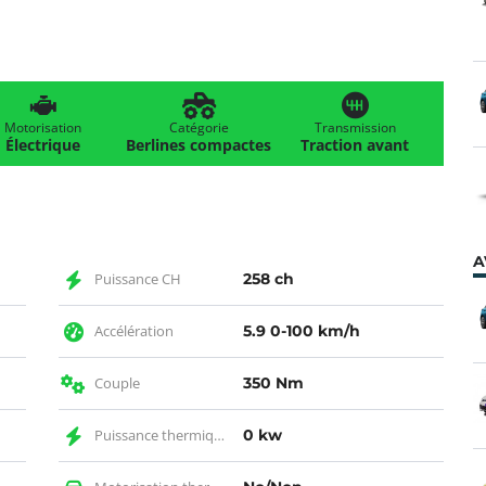
Motorisation
Catégorie
Transmission
Électrique
Berlines compactes
Traction avant
A
Puissance CH
258 ch
Accélération
5.9 0-100 km/h
Couple
350 Nm
Puissance thermique KW
0 kw