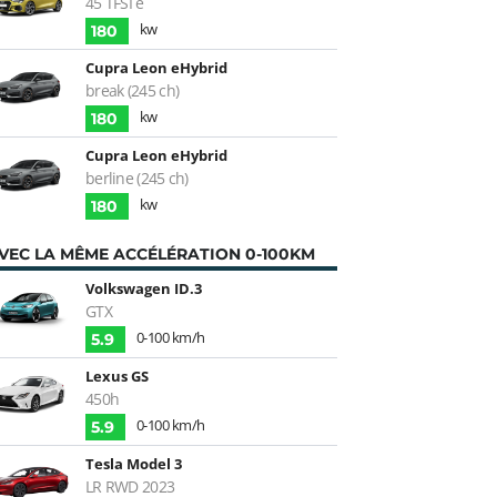
45 TFSI e
kw
180
Cupra Leon eHybrid
break (245 ch)
kw
180
Cupra Leon eHybrid
berline (245 ch)
kw
180
VEC LA MÊME ACCÉLÉRATION 0-100KM
Volkswagen ID.3
GTX
0-100 km/h
5.9
Lexus GS
450h
0-100 km/h
5.9
Tesla Model 3
LR RWD 2023