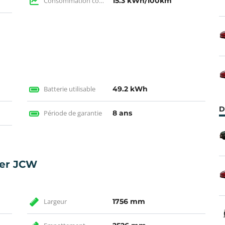
Consommation constructeur
15.3 kWh/100km
Batterie utilisable
49.2 kWh
D
Période de garantie
8 ans
per JCW
Largeur
1756 mm