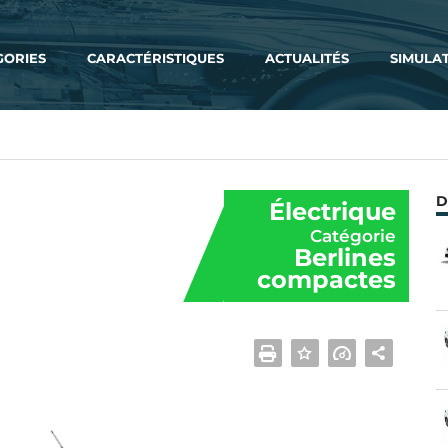
GORIES
CARACTÉRISTIQUES
ACTUALITÉS
SIMULA
D
Électrique
Catégorie
Berlines
compactes