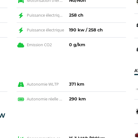
Motorisation thermique
No/Non
Puissance électrique CH
258 ch
Puissance électrique
190 kw / 258 ch
Emission CO2
0 g/km
A
Autonomie WLTP
371 km
Autonomie réelle en électrique
290 km
CW