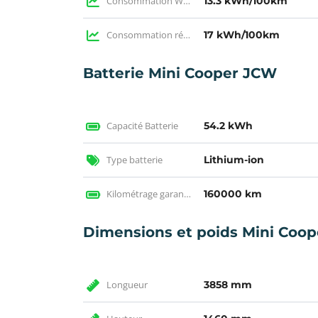
Consommation WLTP
13.3 kWh/100km
Consommation réelle
17 kWh/100km
Batterie Mini Cooper JCW
Capacité Batterie
54.2 kWh
Type batterie
Lithium-ion
Kilométrage garantie
160000 km
Dimensions et poids Mini Coo
Longueur
3858 mm