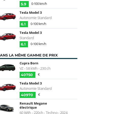
0-100 km/h
5.9
Tesla Model 3
Autonomie Standard
0-100 km/h
6.1
Tesla Model 3
Standard
0-100 km/h
6.1
ANS LA MÊME GAMME DE PRIX
Cupra Born
VZ - 58 kWh - 230 ch
€
40750
Tesla Model 3
Autonomie Standard
€
40970
Renault Megane
électrique
60 kWh - 220ch - Techno - 2024