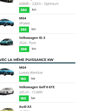
60kWh - 220ch - Optimum
km
380
MG4
XPower
km
385
Volkswagen ID.3
2024 - Pure
km
388
VEC LA MÊME PUISSANCE KW
MG4
Luxury étendue
kw
180
Volkswagen Golf 8 GTE
245 ch - 13 kWh
kw
180
Audi A3