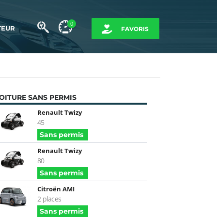
0
TEUR
FAVORIS
OITURE SANS PERMIS
Renault Twizy
45
Sans permis
Renault Twizy
80
Sans permis
Citroën AMI
2 places
Sans permis