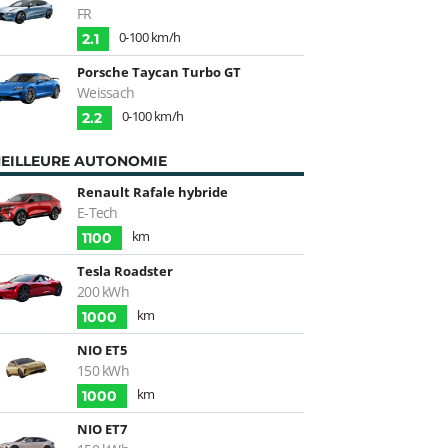
FR
0-100 km/h
2.1
Porsche Taycan Turbo GT
Weissach
0-100 km/h
2.2
EILLEURE AUTONOMIE
Renault Rafale hybride
E-Tech
km
1100
Tesla Roadster
200 kWh
km
1000
NIO ET5
150 kWh
km
1000
NIO ET7