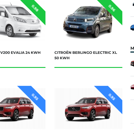
0.98
0.96
M
NV200 EVALIA 24 KWH
CITROËN BERLINGO ELECTRIC XL
50 KWH
0.95
0.95