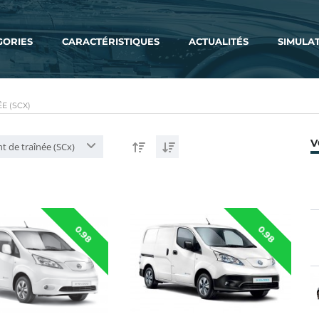
GORIES
CARACTÉRISTIQUES
ACTUALITÉS
SIMULA
E (SCX)
V
nt de traînée (SCx)
0.98
0.98