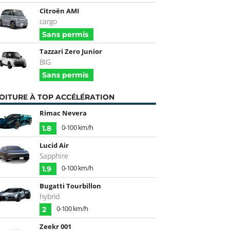
Citroën AMI
cargo
Sans permis
Tazzari Zero Junior
BIG
Sans permis
OITURE À TOP ACCÉLÉRATION
Rimac Nevera
0-100 km/h
1.8
Lucid Air
Sapphire
0-100 km/h
1.9
Bugatti Tourbillon
hybrid
0-100 km/h
2
Zeekr 001