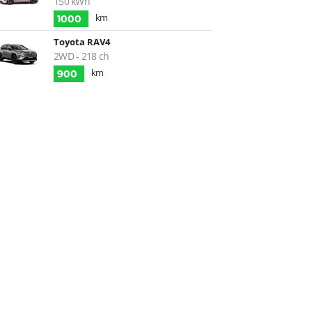
150 kWh
km
1000
Toyota RAV4
2WD - 218 ch
km
900