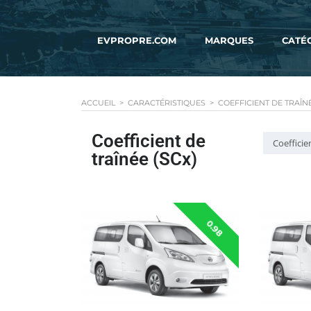
EVPROPRE.COM
MARQUES
CATÉ
ACCUEIL
>
CARACTÉRISTIQUES
>
COEFFICIENT DE TRAÎNÉ
Coefficient de
Coefficie
traînée (SCx)
0.98