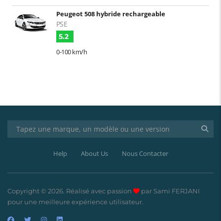
Peugeot 508 hybride rechargeable
PSE
5.2
0-100 km/h
Help
About Us
Nous Contacter
Copyright © 2026. Réalisé avec passion
par Sami FERJANI
pour une meilleure expérience utilisateur.