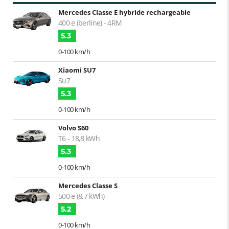
Mercedes Classe E hybride rechargeable
400 e (berline) - 4RM
5.3
0-100 km/h
Xiaomi SU7
Su7
5.3
0-100 km/h
Volvo S60
T6 - 18,8 kWh
5.3
0-100 km/h
Mercedes Classe S
500 e (8,7 kWh)
5.2
0-100 km/h