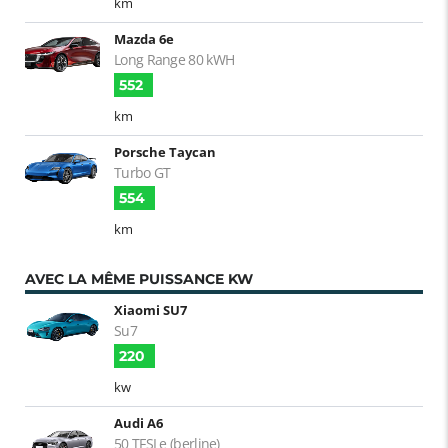
km
Mazda 6e
Long Range 80 kWH
552
km
Porsche Taycan
Turbo GT
554
km
AVEC LA MÊME PUISSANCE KW
Xiaomi SU7
Su7
220
kw
Audi A6
50 TFSI e (berline)