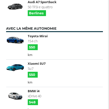
Audi A7 Sportback
50 TFSI e quattro
Berlines
AVEC LA MÊME AUTONOMIE
Toyota Mirai
154 ch
550
km
Xiaomi SU7
Su7
550
km
BMW i4
xDrive 40
548