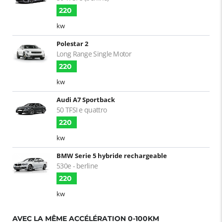
220
kw
Polestar 2
Long Range Single Motor
220
kw
Audi A7 Sportback
50 TFSI e quattro
220
kw
BMW Serie 5 hybride rechargeable
530e - berline
220
kw
AVEC LA MÊME ACCÉLÉRATION 0-100KM