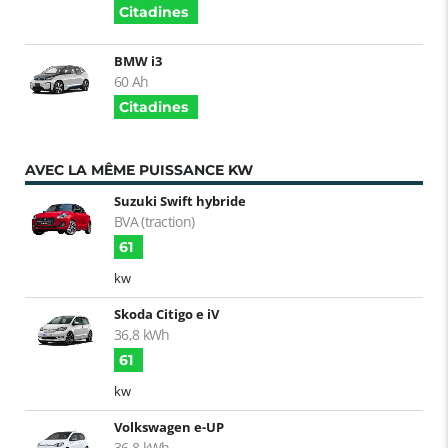
Citadines
BMW i3
60 Ah
Citadines
AVEC LA MÊME PUISSANCE KW
Suzuki Swift hybride
BVA (traction)
61
kw
Skoda Citigo e iV
36,8 kWh
61
kw
Volkswagen e-UP
36.8 kWh