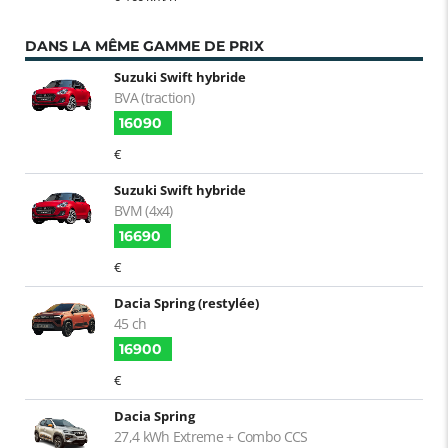
DANS LA MÊME GAMME DE PRIX
Suzuki Swift hybride
BVA (traction)
16090
€
Suzuki Swift hybride
BVM (4x4)
16690
€
Dacia Spring (restylée)
45 ch
16900
€
Dacia Spring
27,4 kWh Extreme + Combo CCS