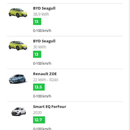
BYD Seagull
38,9 kWh
13
0-100 km/h
BYD Seagull
30 kWh
13
0-100 km/h
Renault ZOE
22 kWh - R240
13.5
0-100 km/h
Smart EQ ForFour
2020
12.7
0-100 km/h