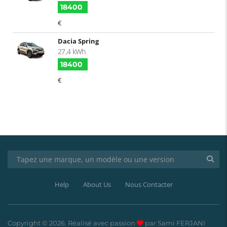
18400
€
Dacia Spring
27,4 kWh
18400
€
Help
About Us
Nous Contacter
Copyright © 2026. Réalisé avec passion
par Sami FERJANI