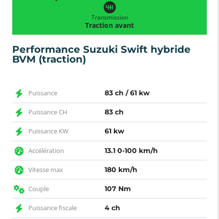
Transmission
Traction avant
Performance Suzuki Swift hybride
BVM (traction)
Puissance
83 ch / 61 kw
Puissance CH
83 ch
Puissance KW
61 kw
Accélération
13.1 0-100 km/h
Vitesse max
180 km/h
Couple
107 Nm
Puissance fiscale
4 ch