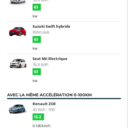
61
kw
Suzuki Swift hybride
BVM (4x4)
61
kw
Seat Mii Electrique
36,8 kWh
61
kw
AVEC LA MÊME ACCÉLÉRATION 0-100KM
Renault ZOE
40 kWh - R90
13.2
0-100 km/h