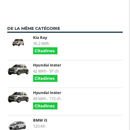
DE LA MÊME CATÉGORIE
Kia Ray
35,2 kWh
Citadines
Hyundai Inster
42 kWh - 97 ch
Citadines
Hyundai Inster
49 kWh - 115 ch
Citadines
BMW i3
120 Ah