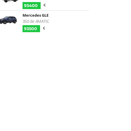
€
93400
Mercedes GLE
350 de 4MATIC
€
93500