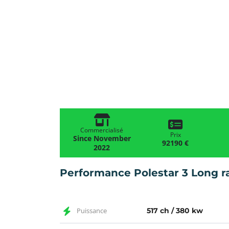
Commercialisé
Prix
Since November
92190 €
2022
Performance Polestar 3 Long r
Puissance
517 ch / 380 kw