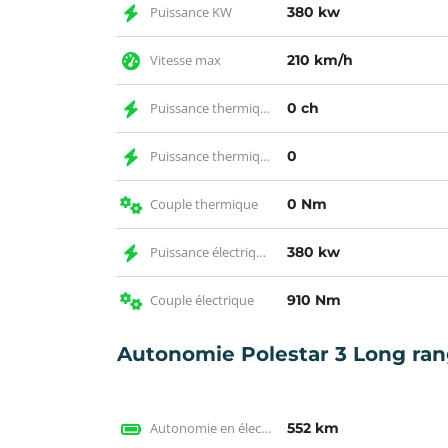
Puissance KW
380 kw
Vitesse max
210 km/h
Puissance thermique CH
0 ch
Puissance thermique
0
Couple thermique
0 Nm
Puissance électrique KW
380 kw
Couple électrique
910 Nm
Autonomie Polestar 3 Long ran
Autonomie en électrique WLTP
552 km