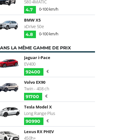
580 4MATIC
0-100 km/h
4.7
BMW X5
xDrive 50e
0-100 km/h
4.8
ANS LA MÊME GAMME DE PRIX
Jaguar i-Pace
EV400
€
92400
Volvo EX90
Twin - 408 ch
€
91700
Tesla Model X
Long Range Plus
€
90990
Lexus RX PHEV
450h+