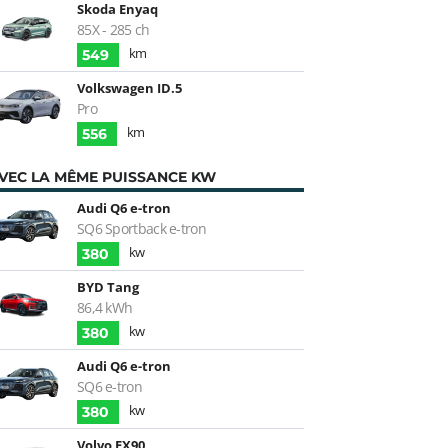
Skoda Enyaq
85X - 285 ch
km
549
Volkswagen ID.5
Pro
km
556
VEC LA MÊME PUISSANCE KW
Audi Q6 e-tron
SQ6 Sportback e-tron
kw
380
BYD Tang
86,4 kWh
kw
380
Audi Q6 e-tron
SQ6 e-tron
kw
380
Volvo EX90