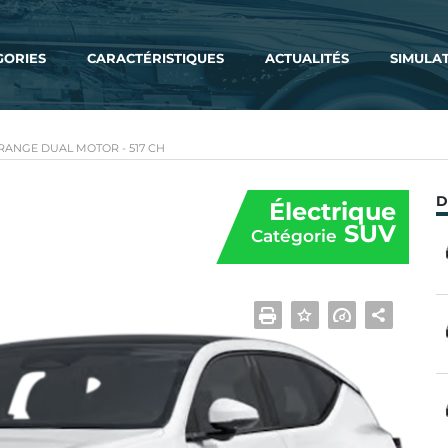
GORIES
CARACTÉRISTIQUES
ACTUALITÉS
SIMULA
RANGE DUAL MOTOR - 517 CH
D
Électrique
SUV
Catégorie