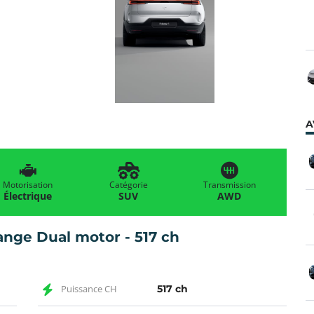
A
Motorisation
Catégorie
Transmission
Électrique
SUV
AWD
ange Dual motor - 517 ch
Puissance CH
517 ch