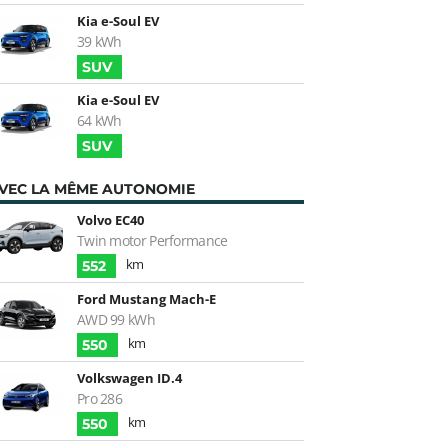
Kia e-Soul EV
39 kWh
SUV
Kia e-Soul EV
64 kWh
SUV
VEC LA MÊME AUTONOMIE
Volvo EC40
Twin motor Performance
km
552
Ford Mustang Mach-E
AWD 99 kWh
km
550
Volkswagen ID.4
Pro 286
km
550