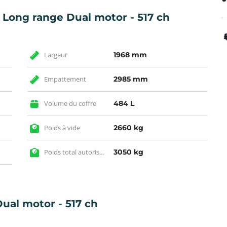
 Long range Dual motor - 517 ch
Largeur
1968 mm
Empattement
2985 mm
Volume du coffre
484 L
Poids à vide
2660 kg
Poids total autorisé en charge
3050 kg
ual motor - 517 ch