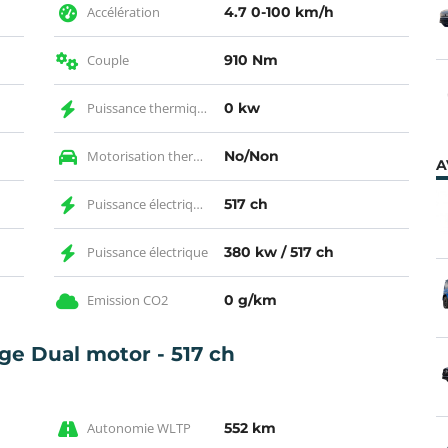
Accélération
4.7 0-100 km/h
Couple
910 Nm
Puissance thermique KW
0 kw
Motorisation thermique
No/Non
A
Puissance électrique CH
517 ch
Puissance électrique
380 kw / 517 ch
Emission CO2
0 g/km
ge Dual motor - 517 ch
Autonomie WLTP
552 km