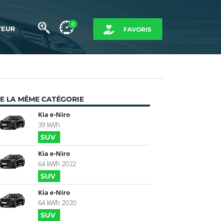
0
TEUR
FAVORIS
E LA MÊME CATÉGORIE
Kia e-Niro
39 kWh
SUV
Kia e-Niro
64 kWh 2022
SUV
Kia e-Niro
64 kWh 2020
SUV