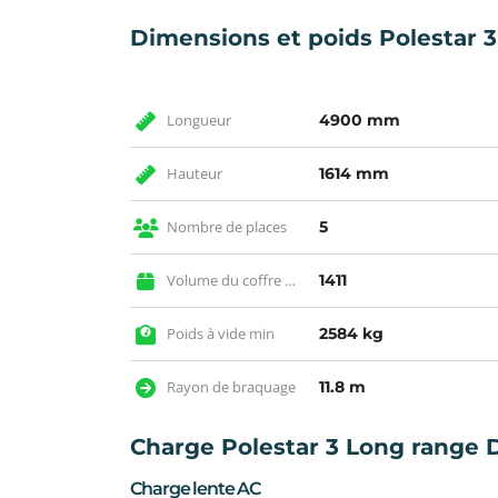
Dimensions et poids Polestar 3
Longueur
4900 mm
Hauteur
1614 mm
Nombre de places
5
Volume du coffre max
1411
Poids à vide min
2584 kg
Rayon de braquage
11.8 m
Charge Polestar 3 Long range D
Charge lente AC