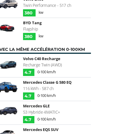
Twin Performance - 517 ch
kw
380
BYD Tang
Flagship
kw
380
VEC LA MÊME ACCÉLÉRATION 0-100KM
Volvo C40 Recharge
Recharge Twin (AWD)
0-100 km/h
4.7
Mercedes Classe G 580 EQ
116 kWh - 587 ch
0-100 km/h
4.7
Mercedes GLE
53 Hybride 4MATIC+
0-100 km/h
4.7
Mercedes EQS SUV