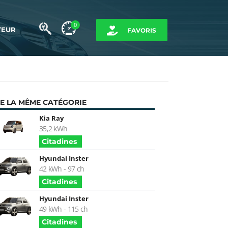
0
TEUR
FAVORIS
E LA MÊME CATÉGORIE
Kia Ray
35,2 kWh
Citadines
Hyundai Inster
42 kWh - 97 ch
Citadines
Hyundai Inster
49 kWh - 115 ch
Citadines