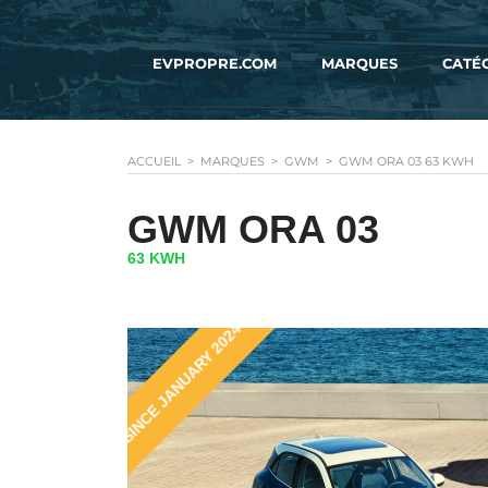
EVPROPRE.COM
MARQUES
CATÉ
ACCUEIL
>
MARQUES
>
GWM
>
GWM ORA 03 63 KWH
GWM ORA 03
63 KWH
SINCE JANUARY 2024