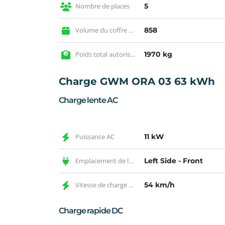
Nombre de places
5
Volume du coffre max
858
Poids total autorisé en charge
1970 kg
Charge GWM ORA 03 63 kWh
Charge lente AC
Puissance AC
11 kW
Emplacement de la prise AC
Left Side - Front
Vitesse de charge AC
54 km/h
Charge rapide DC