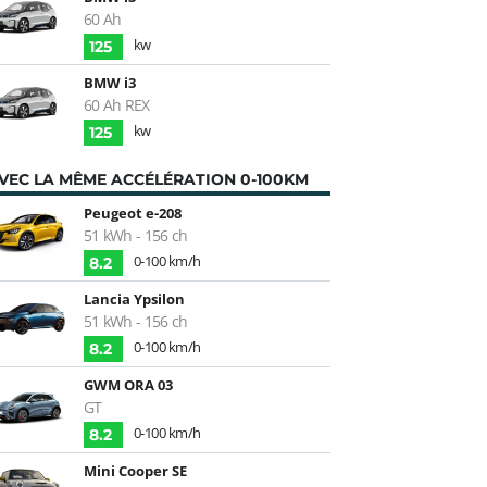
60 Ah
kw
125
BMW i3
60 Ah REX
kw
125
VEC LA MÊME ACCÉLÉRATION 0-100KM
Peugeot e-208
51 kWh - 156 ch
0-100 km/h
8.2
Lancia Ypsilon
51 kWh - 156 ch
0-100 km/h
8.2
GWM ORA 03
GT
0-100 km/h
8.2
Mini Cooper SE