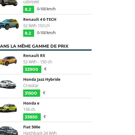
cabriolet
0-100 km/h
8.2
Renault 4 E-TECH
52 kWh 150 ch
0-100 km/h
8.2
ANS LA MÊME GAMME DE PRIX
Renault R5
52 kWh - 150 ch
€
32900
Honda Jazz Hybride
Crosstar
€
31500
Honda e
136 ch
€
33850
Fiat 500e
Hatchback 24 kWh