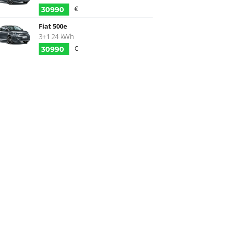
€
30990
Fiat 500e
3+1 24 kWh
€
30990