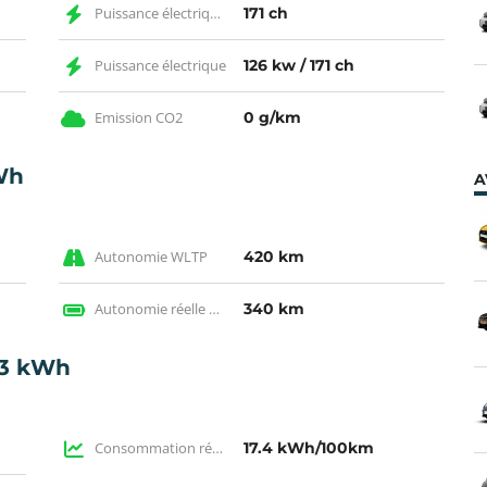
Puissance électrique CH
171 ch
Puissance électrique
126 kw / 171 ch
Emission CO2
0 g/km
Wh
A
Autonomie WLTP
420 km
Autonomie réelle en électrique
340 km
3 kWh
Consommation réelle
17.4 kWh/100km