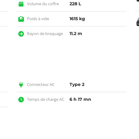
Volume du coffre
228 L
Poids à vide
1615 kg
Rayon de braquage
11.2 m
Connecteur AC
Type 2
Temps de charge AC
6 h 17 mn