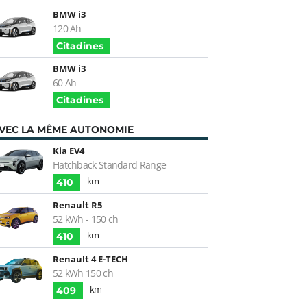
BMW i3
120 Ah
Citadines
BMW i3
60 Ah
Citadines
VEC LA MÊME AUTONOMIE
Kia EV4
Hatchback Standard Range
km
410
Renault R5
52 kWh - 150 ch
km
410
Renault 4 E-TECH
52 kWh 150 ch
km
409