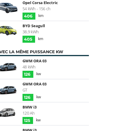
Opel Corsa Electric
54 kWh - 156 ch
km
406
BYD Seagull
38,9 kWh
km
405
VEC LA MÊME PUISSANCE KW
GWM ORA 03
48 kWh
kw
126
GWM ORA 03
GT
kw
126
BMW i3
120 Ah
kw
125
BMW i3