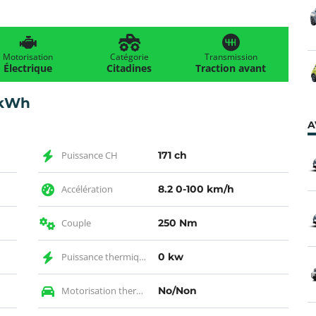
Motorisation
Catégorie
Transmission
Électrique
Citadines
Traction avant
 kWh
A
Puissance CH
171 ch
Accélération
8.2 0-100 km/h
Couple
250 Nm
Puissance thermique KW
0 kw
Motorisation thermique
No/Non