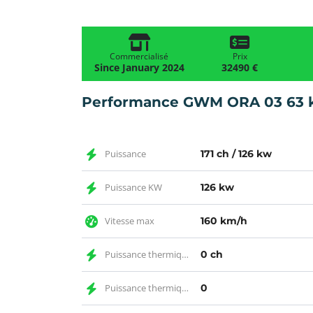
Commercialisé
Prix
Since January 2024
32490 €
Performance GWM ORA 03 63
Puissance
171 ch / 126 kw
Puissance KW
126 kw
Vitesse max
160 km/h
Puissance thermique CH
0 ch
Puissance thermique
0