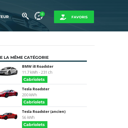
0
TEUR
FAVORIS
E LA MÊME CATÉGORIE
BMW i8 Roadster
11.7 kWh - 231 ch
Cabriolets
Tesla Roadster
200 kWh
Cabriolets
Tesla Roadster (ancien)
56 kWh
Cabriolets