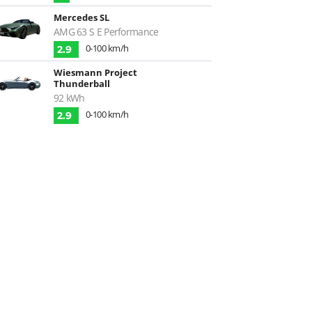
Mercedes SL
AMG 63 S E Performance
0-100 km/h
2.9
Wiesmann Project
Thunderball
92 kWh
0-100 km/h
2.9