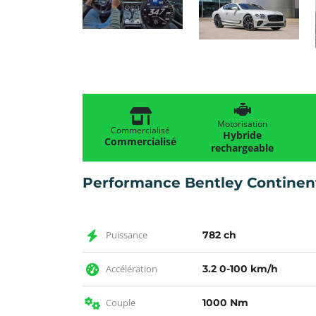
Motorisation
Commercialisé
Hybride
Commercialisé
rechargeable
Performance Bentley Continen
Puissance
782 ch
Accélération
3.2 0-100 km/h
Couple
1000 Nm