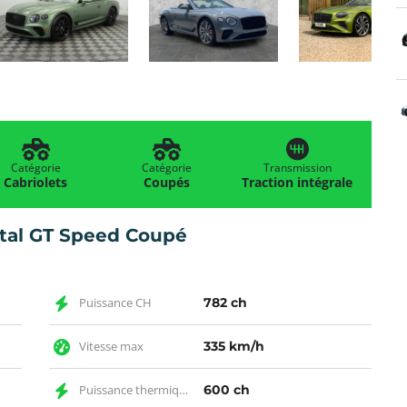
Catégorie
Catégorie
Transmission
Cabriolets
Coupés
Traction intégrale
tal GT Speed Coupé
Puissance CH
782 ch
Vitesse max
335 km/h
Puissance thermique CH
600 ch