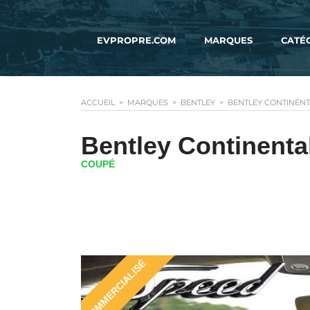
EVPROPRE.COM
MARQUES
CATÉ
ACCUEIL
>
MARQUES
>
BENTLEY
>
BENTLEY CONTINENT
Bentley Continent
COUPÉ
COMMERCIALISÉ