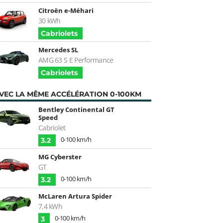
Citroën e-Méhari
30 kWh
Cabriolets
Mercedes SL
AMG 63 S E Performance
Cabriolets
VEC LA MÊME ACCÉLÉRATION 0-100KM
Bentley Continental GT
Speed
Cabriolet
0-100 km/h
3.2
MG Cyberster
GT
0-100 km/h
3.2
McLaren Artura Spider
7,4 kWh
0-100 km/h
3