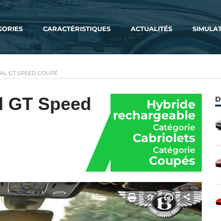
GORIES
CARACTÉRISTIQUES
ACTUALITÉS
SIMULA
AL GT SPEED COUPÉ
al GT Speed
D
Hybride
rechargeable
Catégorie
Cabriolets
Catégorie
Coupés