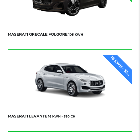
MASERATI GRECALE FOLGORE
105 KWH
1
6
K
W
H
-
3
3
C
H
0
MASERATI LEVANTE
16 KWH - 330 CH