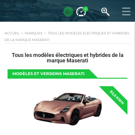
0
ACCUEIL
>
MARQUES
>
TOUS LES MODÈLES ÉLECTRIQUES ET HYBRIDES
DE LA MARQUE MASERATI
Tous les modèles électriques et hybrides de la
marque Maserati
MODÈLES ET VERSIONS MASERATI
92,5 KWH