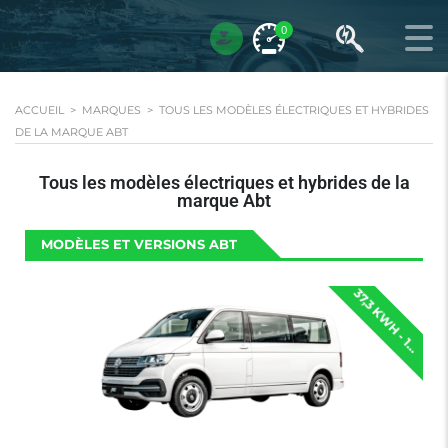
0
ACCUEIL
>
MARQUES
>
TOUS LES MODÈLES ÉLECTRIQUES ET HYBRIDES
DE LA MARQUE ABT
Tous les modèles électriques et hybrides de la
marque Abt
MODÈLES ET VERSIONS ABT
2